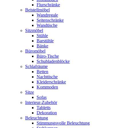
Flurschränke
Beistellmöbel
Wandregale
Seitenschränke
Wandtische
Sitzmöbel
Stühle
Barstühle
Bänke
Büromöbel
Büro-Tische
Schubladenblöcke
Schlafräume
Betten
Nachttische
Kleiderschränke
Kommoden
Sitze
Sofas
Interieur-Zubehör
Tabletts
Dekoration
Beleuchtung
Stimmungsvolle Beleuchtung