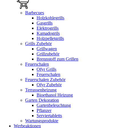
Barbecues
Holzkohlegrills
Gasgrills
Elektrogrills
Kamadogrils
Holzpelletgrills
Grills Zubehör
Grillwagen
Grillzubehör
Brennstoff zum Grillen
Feuerschalen
Ofyr Grills
Feuerschalen
Feuerschalen Zubehör
Ofyr Zubehör
Terrassenheizung
Bioethanol Heizung
Garten Dekoration
Gartenbeleuchtung
Pflanzer
Serviertabletts
Wartungsprodukte
Werbeaktionen