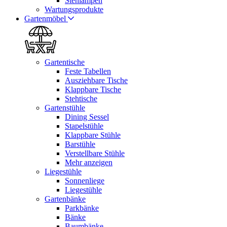
Stehlampen
Wartungsprodukte
Gartenmöbel
Gartentische
Feste Tabellen
Ausziehbare Tische
Klappbare Tische
Stehtische
Gartenstühle
Dining Sessel
Stapelstühle
Klappbare Stühle
Barstühle
Verstellbare Stühle
Mehr anzeigen
Liegestühle
Sonnenliege
Liegestühle
Gartenbänke
Parkbänke
Bänke
Baumbänke