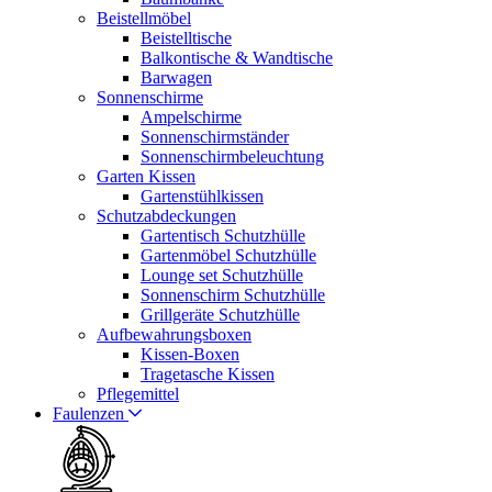
Beistellmöbel
Beistelltische
Balkontische & Wandtische
Barwagen
Sonnenschirme
Ampelschirme
Sonnenschirmständer
Sonnenschirmbeleuchtung
Garten Kissen
Gartenstühlkissen
Schutzabdeckungen
Gartentisch Schutzhülle
Gartenmöbel Schutzhülle
Lounge set Schutzhülle
Sonnenschirm Schutzhülle
Grillgeräte Schutzhülle
Aufbewahrungsboxen
Kissen-Boxen
Tragetasche Kissen
Pflegemittel
Faulenzen