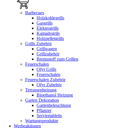
Barbecues
Holzkohlegrills
Gasgrills
Elektrogrills
Kamadogrils
Holzpelletgrills
Grills Zubehör
Grillwagen
Grillzubehör
Brennstoff zum Grillen
Feuerschalen
Ofyr Grills
Feuerschalen
Feuerschalen Zubehör
Ofyr Zubehör
Terrassenheizung
Bioethanol Heizung
Garten Dekoration
Gartenbeleuchtung
Pflanzer
Serviertabletts
Wartungsprodukte
Werbeaktionen