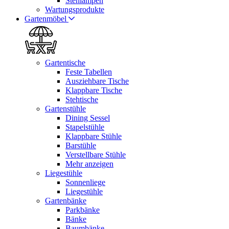
Stehlampen
Wartungsprodukte
Gartenmöbel
Gartentische
Feste Tabellen
Ausziehbare Tische
Klappbare Tische
Stehtische
Gartenstühle
Dining Sessel
Stapelstühle
Klappbare Stühle
Barstühle
Verstellbare Stühle
Mehr anzeigen
Liegestühle
Sonnenliege
Liegestühle
Gartenbänke
Parkbänke
Bänke
Baumbänke