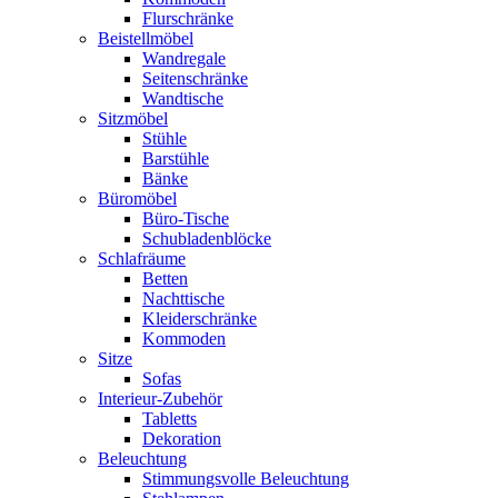
Flurschränke
Beistellmöbel
Wandregale
Seitenschränke
Wandtische
Sitzmöbel
Stühle
Barstühle
Bänke
Büromöbel
Büro-Tische
Schubladenblöcke
Schlafräume
Betten
Nachttische
Kleiderschränke
Kommoden
Sitze
Sofas
Interieur-Zubehör
Tabletts
Dekoration
Beleuchtung
Stimmungsvolle Beleuchtung