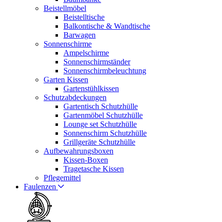
Beistellmöbel
Beistelltische
Balkontische & Wandtische
Barwagen
Sonnenschirme
Ampelschirme
Sonnenschirmständer
Sonnenschirmbeleuchtung
Garten Kissen
Gartenstühlkissen
Schutzabdeckungen
Gartentisch Schutzhülle
Gartenmöbel Schutzhülle
Lounge set Schutzhülle
Sonnenschirm Schutzhülle
Grillgeräte Schutzhülle
Aufbewahrungsboxen
Kissen-Boxen
Tragetasche Kissen
Pflegemittel
Faulenzen