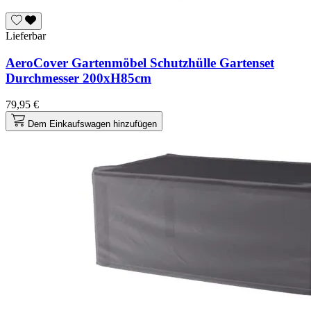
Lieferbar
AeroCover Gartenmöbel Schutzhülle Gartenset
Durchmesser 200xH85cm
79,95 €
Dem Einkaufswagen hinzufügen