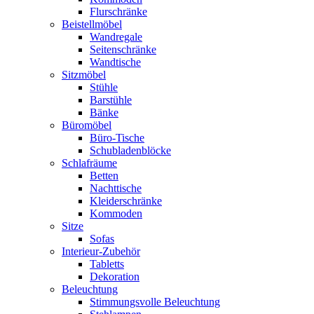
Flurschränke
Beistellmöbel
Wandregale
Seitenschränke
Wandtische
Sitzmöbel
Stühle
Barstühle
Bänke
Büromöbel
Büro-Tische
Schubladenblöcke
Schlafräume
Betten
Nachttische
Kleiderschränke
Kommoden
Sitze
Sofas
Interieur-Zubehör
Tabletts
Dekoration
Beleuchtung
Stimmungsvolle Beleuchtung