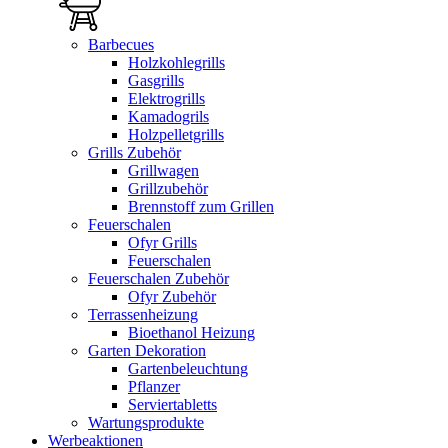
Barbecues
Holzkohlegrills
Gasgrills
Elektrogrills
Kamadogrils
Holzpelletgrills
Grills Zubehör
Grillwagen
Grillzubehör
Brennstoff zum Grillen
Feuerschalen
Ofyr Grills
Feuerschalen
Feuerschalen Zubehör
Ofyr Zubehör
Terrassenheizung
Bioethanol Heizung
Garten Dekoration
Gartenbeleuchtung
Pflanzer
Serviertabletts
Wartungsprodukte
Werbeaktionen