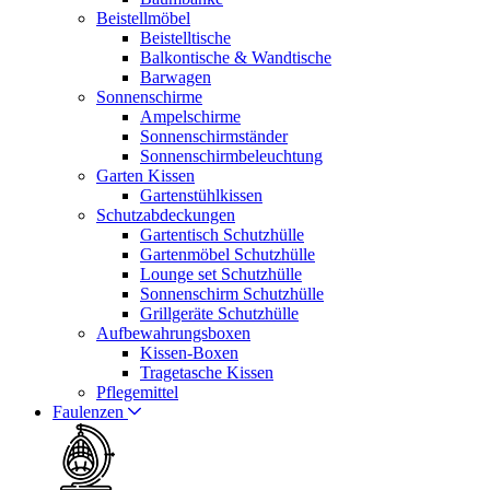
Beistellmöbel
Beistelltische
Balkontische & Wandtische
Barwagen
Sonnenschirme
Ampelschirme
Sonnenschirmständer
Sonnenschirmbeleuchtung
Garten Kissen
Gartenstühlkissen
Schutzabdeckungen
Gartentisch Schutzhülle
Gartenmöbel Schutzhülle
Lounge set Schutzhülle
Sonnenschirm Schutzhülle
Grillgeräte Schutzhülle
Aufbewahrungsboxen
Kissen-Boxen
Tragetasche Kissen
Pflegemittel
Faulenzen