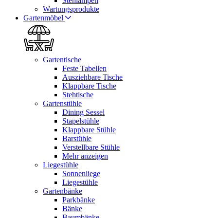
Stehlampen
Wartungsprodukte
Gartenmöbel
Gartentische
Feste Tabellen
Ausziehbare Tische
Klappbare Tische
Stehtische
Gartenstühle
Dining Sessel
Stapelstühle
Klappbare Stühle
Barstühle
Verstellbare Stühle
Mehr anzeigen
Liegestühle
Sonnenliege
Liegestühle
Gartenbänke
Parkbänke
Bänke
Baumbänke