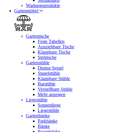
Stehlampen
Wartungsprodukte
Gartenmöbel
Gartentische
Feste Tabellen
Ausziehbare Tische
Klappbare Tische
Stehtische
Gartenstühle
Dining Sessel
Stapelstühle
Klappbare Stühle
Barstühle
Verstellbare Stühle
Mehr anzeigen
Liegestühle
Sonnenliege
Liegestühle
Gartenbänke
Parkbänke
Bänke
Baumbänke