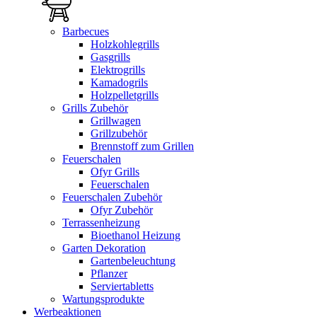
Barbecues
Holzkohlegrills
Gasgrills
Elektrogrills
Kamadogrils
Holzpelletgrills
Grills Zubehör
Grillwagen
Grillzubehör
Brennstoff zum Grillen
Feuerschalen
Ofyr Grills
Feuerschalen
Feuerschalen Zubehör
Ofyr Zubehör
Terrassenheizung
Bioethanol Heizung
Garten Dekoration
Gartenbeleuchtung
Pflanzer
Serviertabletts
Wartungsprodukte
Werbeaktionen