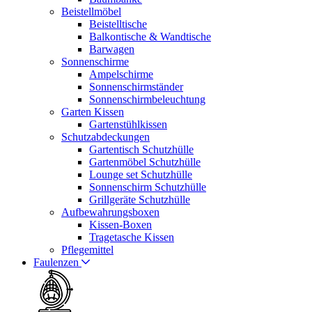
Beistellmöbel
Beistelltische
Balkontische & Wandtische
Barwagen
Sonnenschirme
Ampelschirme
Sonnenschirmständer
Sonnenschirmbeleuchtung
Garten Kissen
Gartenstühlkissen
Schutzabdeckungen
Gartentisch Schutzhülle
Gartenmöbel Schutzhülle
Lounge set Schutzhülle
Sonnenschirm Schutzhülle
Grillgeräte Schutzhülle
Aufbewahrungsboxen
Kissen-Boxen
Tragetasche Kissen
Pflegemittel
Faulenzen