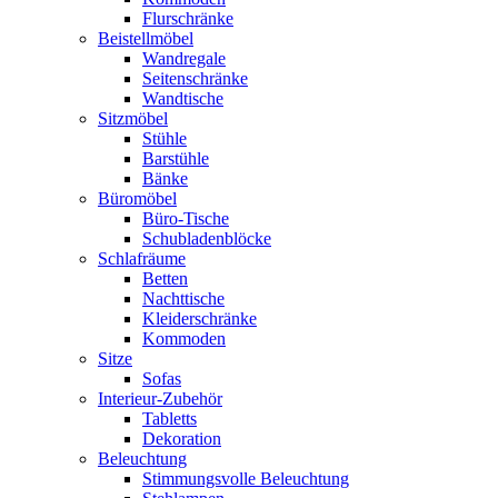
Flurschränke
Beistellmöbel
Wandregale
Seitenschränke
Wandtische
Sitzmöbel
Stühle
Barstühle
Bänke
Büromöbel
Büro-Tische
Schubladenblöcke
Schlafräume
Betten
Nachttische
Kleiderschränke
Kommoden
Sitze
Sofas
Interieur-Zubehör
Tabletts
Dekoration
Beleuchtung
Stimmungsvolle Beleuchtung