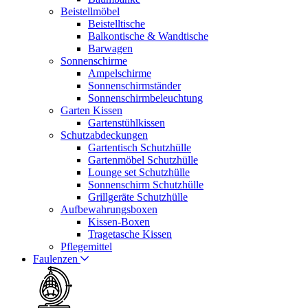
Beistellmöbel
Beistelltische
Balkontische & Wandtische
Barwagen
Sonnenschirme
Ampelschirme
Sonnenschirmständer
Sonnenschirmbeleuchtung
Garten Kissen
Gartenstühlkissen
Schutzabdeckungen
Gartentisch Schutzhülle
Gartenmöbel Schutzhülle
Lounge set Schutzhülle
Sonnenschirm Schutzhülle
Grillgeräte Schutzhülle
Aufbewahrungsboxen
Kissen-Boxen
Tragetasche Kissen
Pflegemittel
Faulenzen