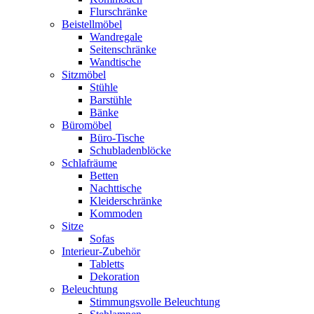
Flurschränke
Beistellmöbel
Wandregale
Seitenschränke
Wandtische
Sitzmöbel
Stühle
Barstühle
Bänke
Büromöbel
Büro-Tische
Schubladenblöcke
Schlafräume
Betten
Nachttische
Kleiderschränke
Kommoden
Sitze
Sofas
Interieur-Zubehör
Tabletts
Dekoration
Beleuchtung
Stimmungsvolle Beleuchtung