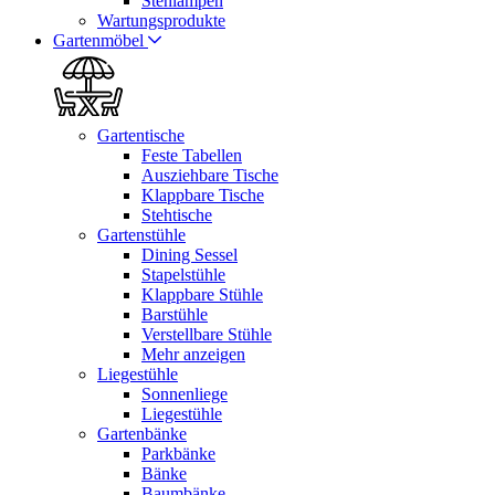
Stehlampen
Wartungsprodukte
Gartenmöbel
Gartentische
Feste Tabellen
Ausziehbare Tische
Klappbare Tische
Stehtische
Gartenstühle
Dining Sessel
Stapelstühle
Klappbare Stühle
Barstühle
Verstellbare Stühle
Mehr anzeigen
Liegestühle
Sonnenliege
Liegestühle
Gartenbänke
Parkbänke
Bänke
Baumbänke