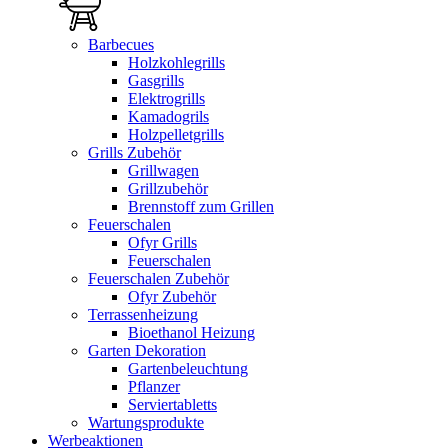
Barbecues
Holzkohlegrills
Gasgrills
Elektrogrills
Kamadogrils
Holzpelletgrills
Grills Zubehör
Grillwagen
Grillzubehör
Brennstoff zum Grillen
Feuerschalen
Ofyr Grills
Feuerschalen
Feuerschalen Zubehör
Ofyr Zubehör
Terrassenheizung
Bioethanol Heizung
Garten Dekoration
Gartenbeleuchtung
Pflanzer
Serviertabletts
Wartungsprodukte
Werbeaktionen