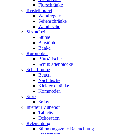
Flurschränke
Beistellmöbel
Wandregale
Seitenschränke
Wandtische
Sitzmöbel
Stühle
Barstühle
Bänke
Büromöbel
Büro-Tische
Schubladenblöcke
Schlafräume
Betten
Nachttische
Kleiderschränke
Kommoden
Sitze
Sofas
Interieur-Zubehör
Tabletts
Dekoration
Beleuchtung
Stimmungsvolle Beleuchtung