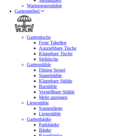
Stehlampen
Wartungsprodukte
Gartenmöbel
Gartentische
Feste Tabellen
Ausziehbare Tische
Klappbare Tische
Stehtische
Gartenstühle
Dining Sessel
Stapelstühle
Klappbare Stühle
Barstühle
Verstellbare Stühle
Mehr anzeigen
Liegestühle
Sonnenliege
Liegestühle
Gartenbänke
Parkbänke
Bänke
Baumbänke