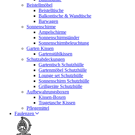
Beistellmöbel
Beistelltische
Balkontische & Wandtische
Barwagen
Sonnenschirme
Ampelschirme
Sonnenschirmständer
Sonnenschirmbeleuchtung
Garten Kissen
Gartenstühlkissen
Schutzabdeckungen
Gartentisch Schutzhülle
Gartenmöbel Schutzhülle
Lounge set Schutzhülle
Sonnenschirm Schutzhülle
Grillgeräte Schutzhülle
Aufbewahrungsboxen
Kissen-Boxen
Tragetasche Kissen
Pflegemittel
Faulenzen