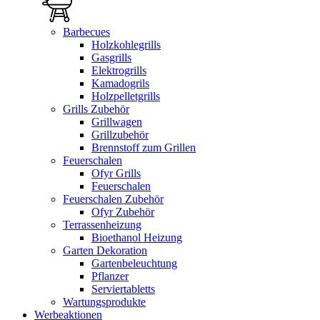
Barbecues
Holzkohlegrills
Gasgrills
Elektrogrills
Kamadogrils
Holzpelletgrills
Grills Zubehör
Grillwagen
Grillzubehör
Brennstoff zum Grillen
Feuerschalen
Ofyr Grills
Feuerschalen
Feuerschalen Zubehör
Ofyr Zubehör
Terrassenheizung
Bioethanol Heizung
Garten Dekoration
Gartenbeleuchtung
Pflanzer
Serviertabletts
Wartungsprodukte
Werbeaktionen