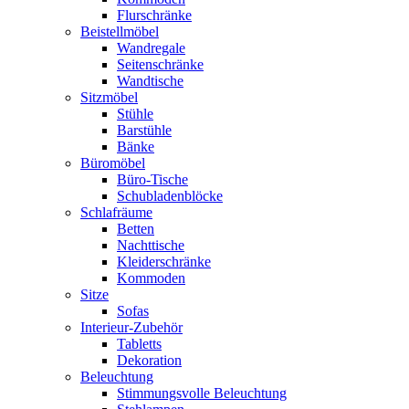
Flurschränke
Beistellmöbel
Wandregale
Seitenschränke
Wandtische
Sitzmöbel
Stühle
Barstühle
Bänke
Büromöbel
Büro-Tische
Schubladenblöcke
Schlafräume
Betten
Nachttische
Kleiderschränke
Kommoden
Sitze
Sofas
Interieur-Zubehör
Tabletts
Dekoration
Beleuchtung
Stimmungsvolle Beleuchtung