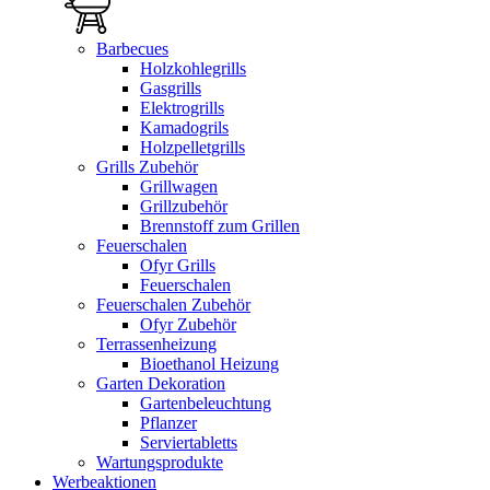
Barbecues
Holzkohlegrills
Gasgrills
Elektrogrills
Kamadogrils
Holzpelletgrills
Grills Zubehör
Grillwagen
Grillzubehör
Brennstoff zum Grillen
Feuerschalen
Ofyr Grills
Feuerschalen
Feuerschalen Zubehör
Ofyr Zubehör
Terrassenheizung
Bioethanol Heizung
Garten Dekoration
Gartenbeleuchtung
Pflanzer
Serviertabletts
Wartungsprodukte
Werbeaktionen