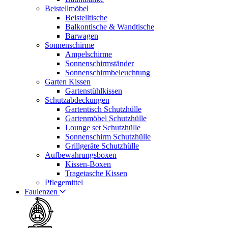
Beistellmöbel
Beistelltische
Balkontische & Wandtische
Barwagen
Sonnenschirme
Ampelschirme
Sonnenschirmständer
Sonnenschirmbeleuchtung
Garten Kissen
Gartenstühlkissen
Schutzabdeckungen
Gartentisch Schutzhülle
Gartenmöbel Schutzhülle
Lounge set Schutzhülle
Sonnenschirm Schutzhülle
Grillgeräte Schutzhülle
Aufbewahrungsboxen
Kissen-Boxen
Tragetasche Kissen
Pflegemittel
Faulenzen