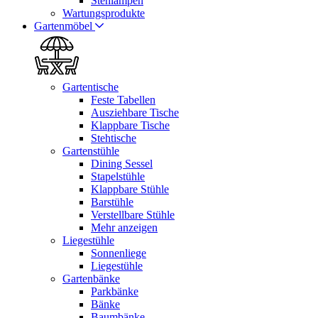
Stehlampen
Wartungsprodukte
Gartenmöbel
Gartentische
Feste Tabellen
Ausziehbare Tische
Klappbare Tische
Stehtische
Gartenstühle
Dining Sessel
Stapelstühle
Klappbare Stühle
Barstühle
Verstellbare Stühle
Mehr anzeigen
Liegestühle
Sonnenliege
Liegestühle
Gartenbänke
Parkbänke
Bänke
Baumbänke