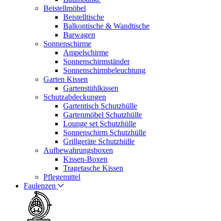
Beistellmöbel
Beistelltische
Balkontische & Wandtische
Barwagen
Sonnenschirme
Ampelschirme
Sonnenschirmständer
Sonnenschirmbeleuchtung
Garten Kissen
Gartenstühlkissen
Schutzabdeckungen
Gartentisch Schutzhülle
Gartenmöbel Schutzhülle
Lounge set Schutzhülle
Sonnenschirm Schutzhülle
Grillgeräte Schutzhülle
Aufbewahrungsboxen
Kissen-Boxen
Tragetasche Kissen
Pflegemittel
Faulenzen