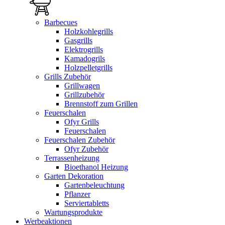
Barbecues
Holzkohlegrills
Gasgrills
Elektrogrills
Kamadogrils
Holzpelletgrills
Grills Zubehör
Grillwagen
Grillzubehör
Brennstoff zum Grillen
Feuerschalen
Ofyr Grills
Feuerschalen
Feuerschalen Zubehör
Ofyr Zubehör
Terrassenheizung
Bioethanol Heizung
Garten Dekoration
Gartenbeleuchtung
Pflanzer
Serviertabletts
Wartungsprodukte
Werbeaktionen