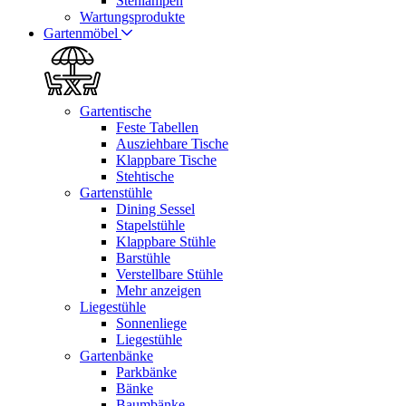
Stehlampen
Wartungsprodukte
Gartenmöbel
Gartentische
Feste Tabellen
Ausziehbare Tische
Klappbare Tische
Stehtische
Gartenstühle
Dining Sessel
Stapelstühle
Klappbare Stühle
Barstühle
Verstellbare Stühle
Mehr anzeigen
Liegestühle
Sonnenliege
Liegestühle
Gartenbänke
Parkbänke
Bänke
Baumbänke