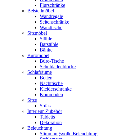
Flurschränke
Beistellmöbel
Wandregale
Seitenschränke
Wandtische
Sitzmöbel
Stühle
Barstühle
Bänke
Büromöbel
Büro-Tische
Schubladenblöcke
Schlafräume
Betten
Nachttische
Kleiderschränke
Kommoden
Sitze
Sofas
Interieur-Zubehör
Tabletts
Dekoration
Beleuchtung
Stimmungsvolle Beleuchtung