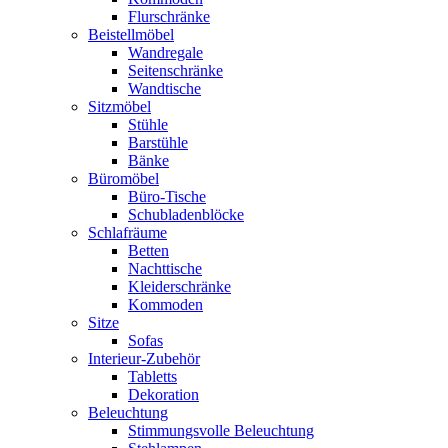
Flurschränke
Beistellmöbel
Wandregale
Seitenschränke
Wandtische
Sitzmöbel
Stühle
Barstühle
Bänke
Büromöbel
Büro-Tische
Schubladenblöcke
Schlafräume
Betten
Nachttische
Kleiderschränke
Kommoden
Sitze
Sofas
Interieur-Zubehör
Tabletts
Dekoration
Beleuchtung
Stimmungsvolle Beleuchtung