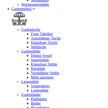
Stehlampen
Wartungsprodukte
Gartenmöbel
Gartentische
Feste Tabellen
Ausziehbare Tische
Klappbare Tische
Stehtische
Gartenstühle
Dining Sessel
Stapelstühle
Klappbare Stühle
Barstühle
Verstellbare Stühle
Mehr anzeigen
Liegestühle
Sonnenliege
Liegestühle
Gartenbänke
Parkbänke
Bänke
Baumbänke