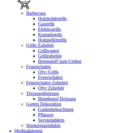
Barbecues
Holzkohlegrills
Gasgrills
Elektrogrills
Kamadogrils
Holzpelletgrills
Grills Zubehör
Grillwagen
Grillzubehör
Brennstoff zum Grillen
Feuerschalen
Ofyr Grills
Feuerschalen
Feuerschalen Zubehör
Ofyr Zubehör
Terrassenheizung
Bioethanol Heizung
Garten Dekoration
Gartenbeleuchtung
Pflanzer
Serviertabletts
Wartungsprodukte
Werbeaktionen