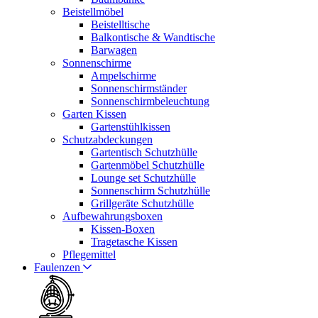
Beistellmöbel
Beistelltische
Balkontische & Wandtische
Barwagen
Sonnenschirme
Ampelschirme
Sonnenschirmständer
Sonnenschirmbeleuchtung
Garten Kissen
Gartenstühlkissen
Schutzabdeckungen
Gartentisch Schutzhülle
Gartenmöbel Schutzhülle
Lounge set Schutzhülle
Sonnenschirm Schutzhülle
Grillgeräte Schutzhülle
Aufbewahrungsboxen
Kissen-Boxen
Tragetasche Kissen
Pflegemittel
Faulenzen