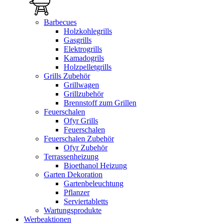
Barbecues
Holzkohlegrills
Gasgrills
Elektrogrills
Kamadogrils
Holzpelletgrills
Grills Zubehör
Grillwagen
Grillzubehör
Brennstoff zum Grillen
Feuerschalen
Ofyr Grills
Feuerschalen
Feuerschalen Zubehör
Ofyr Zubehör
Terrassenheizung
Bioethanol Heizung
Garten Dekoration
Gartenbeleuchtung
Pflanzer
Serviertabletts
Wartungsprodukte
Werbeaktionen