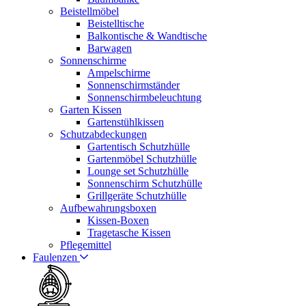
Beistellmöbel
Beistelltische
Balkontische & Wandtische
Barwagen
Sonnenschirme
Ampelschirme
Sonnenschirmständer
Sonnenschirmbeleuchtung
Garten Kissen
Gartenstühlkissen
Schutzabdeckungen
Gartentisch Schutzhülle
Gartenmöbel Schutzhülle
Lounge set Schutzhülle
Sonnenschirm Schutzhülle
Grillgeräte Schutzhülle
Aufbewahrungsboxen
Kissen-Boxen
Tragetasche Kissen
Pflegemittel
Faulenzen