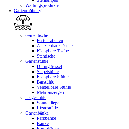
Stehlampen
Wartungsprodukte
Gartenmöbel
Gartentische
Feste Tabellen
Ausziehbare Tische
Klappbare Tische
Stehtische
Gartenstühle
Dining Sessel
Stapelstühle
Klappbare Stühle
Barstühle
Verstellbare Stühle
Mehr anzeigen
Liegestühle
Sonnenliege
Liegestühle
Gartenbänke
Parkbänke
Bänke
Baumbänke