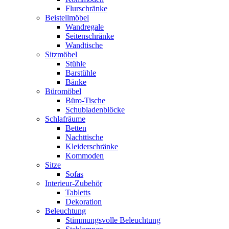
Flurschränke
Beistellmöbel
Wandregale
Seitenschränke
Wandtische
Sitzmöbel
Stühle
Barstühle
Bänke
Büromöbel
Büro-Tische
Schubladenblöcke
Schlafräume
Betten
Nachttische
Kleiderschränke
Kommoden
Sitze
Sofas
Interieur-Zubehör
Tabletts
Dekoration
Beleuchtung
Stimmungsvolle Beleuchtung