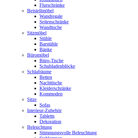
Flurschränke
Beistellmöbel
Wandregale
Seitenschränke
Wandtische
Sitzmöbel
Stühle
Barstühle
Bänke
Büromöbel
Büro-Tische
Schubladenblöcke
Schlafräume
Betten
Nachttische
Kleiderschränke
Kommoden
Sitze
Sofas
Interieur-Zubehör
Tabletts
Dekoration
Beleuchtung
Stimmungsvolle Beleuchtung