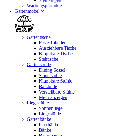
Stehlampen
Wartungsprodukte
Gartenmöbel
Gartentische
Feste Tabellen
Ausziehbare Tische
Klappbare Tische
Stehtische
Gartenstühle
Dining Sessel
Stapelstühle
Klappbare Stühle
Barstühle
Verstellbare Stühle
Mehr anzeigen
Liegestühle
Sonnenliege
Liegestühle
Gartenbänke
Parkbänke
Bänke
Baumbänke