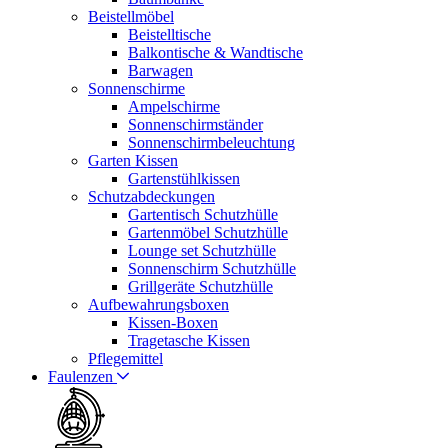
Beistellmöbel
Beistelltische
Balkontische & Wandtische
Barwagen
Sonnenschirme
Ampelschirme
Sonnenschirmständer
Sonnenschirmbeleuchtung
Garten Kissen
Gartenstühlkissen
Schutzabdeckungen
Gartentisch Schutzhülle
Gartenmöbel Schutzhülle
Lounge set Schutzhülle
Sonnenschirm Schutzhülle
Grillgeräte Schutzhülle
Aufbewahrungsboxen
Kissen-Boxen
Tragetasche Kissen
Pflegemittel
Faulenzen