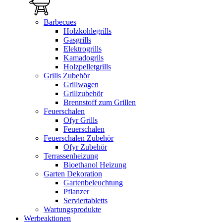
Barbecues
Holzkohlegrills
Gasgrills
Elektrogrills
Kamadogrils
Holzpelletgrills
Grills Zubehör
Grillwagen
Grillzubehör
Brennstoff zum Grillen
Feuerschalen
Ofyr Grills
Feuerschalen
Feuerschalen Zubehör
Ofyr Zubehör
Terrassenheizung
Bioethanol Heizung
Garten Dekoration
Gartenbeleuchtung
Pflanzer
Serviertabletts
Wartungsprodukte
Werbeaktionen