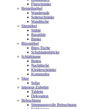
Flurschränke
Beistellmöbel
Wandregale
Seitenschränke
Wandtische
Sitzmöbel
Stühle
Barstühle
Bänke
Büromöbel
Büro-Tische
Schubladenblöcke
Schlafräume
Betten
Nachttische
Kleiderschränke
Kommoden
Sitze
Sofas
Interieur-Zubehör
Tabletts
Dekoration
Beleuchtung
Stimmungsvolle Beleuchtung