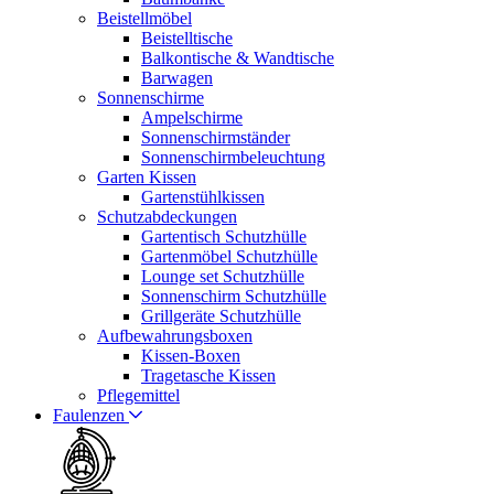
Beistellmöbel
Beistelltische
Balkontische & Wandtische
Barwagen
Sonnenschirme
Ampelschirme
Sonnenschirmständer
Sonnenschirmbeleuchtung
Garten Kissen
Gartenstühlkissen
Schutzabdeckungen
Gartentisch Schutzhülle
Gartenmöbel Schutzhülle
Lounge set Schutzhülle
Sonnenschirm Schutzhülle
Grillgeräte Schutzhülle
Aufbewahrungsboxen
Kissen-Boxen
Tragetasche Kissen
Pflegemittel
Faulenzen