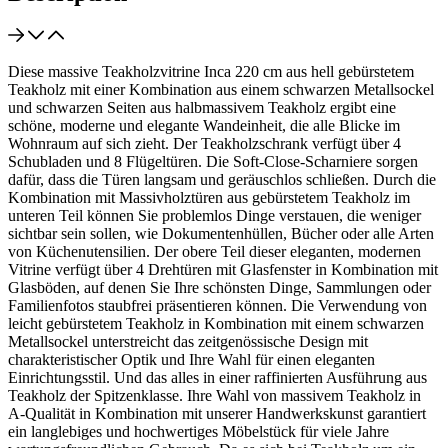
Diese massive Teakholzvitrine Inca 220 cm aus hell gebürstetem
Teakholz mit einer Kombination aus einem schwarzen Metallsockel
und schwarzen Seiten aus halbmassivem Teakholz ergibt eine
schöne, moderne und elegante Wandeinheit, die alle Blicke im
Wohnraum auf sich zieht. Der Teakholzschrank verfügt über 4
Schubladen und 8 Flügeltüren. Die Soft-Close-Scharniere sorgen
dafür, dass die Türen langsam und geräuschlos schließen. Durch die
Kombination mit Massivholztüren aus gebürstetem Teakholz im
unteren Teil können Sie problemlos Dinge verstauen, die weniger
sichtbar sein sollen, wie Dokumentenhüllen, Bücher oder alle Arten
von Küchenutensilien. Der obere Teil dieser eleganten, modernen
Vitrine verfügt über 4 Drehtüren mit Glasfenster in Kombination mit
Glasböden, auf denen Sie Ihre schönsten Dinge, Sammlungen oder
Familienfotos staubfrei präsentieren können. Die Verwendung von
leicht gebürstetem Teakholz in Kombination mit einem schwarzen
Metallsockel unterstreicht das zeitgenössische Design mit
charakteristischer Optik und Ihre Wahl für einen eleganten
Einrichtungsstil. Und das alles in einer raffinierten Ausführung aus
Teakholz der Spitzenklasse. Ihre Wahl von massivem Teakholz in
A-Qualität in Kombination mit unserer Handwerkskunst garantiert
ein langlebiges und hochwertiges Möbelstück für viele Jahre