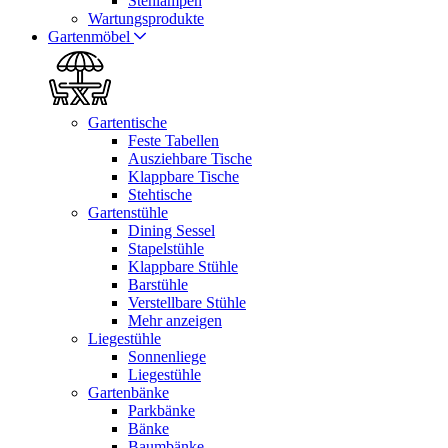
Stehlampen
Wartungsprodukte
Gartenmöbel
Gartentische
Feste Tabellen
Ausziehbare Tische
Klappbare Tische
Stehtische
Gartenstühle
Dining Sessel
Stapelstühle
Klappbare Stühle
Barstühle
Verstellbare Stühle
Mehr anzeigen
Liegestühle
Sonnenliege
Liegestühle
Gartenbänke
Parkbänke
Bänke
Baumbänke