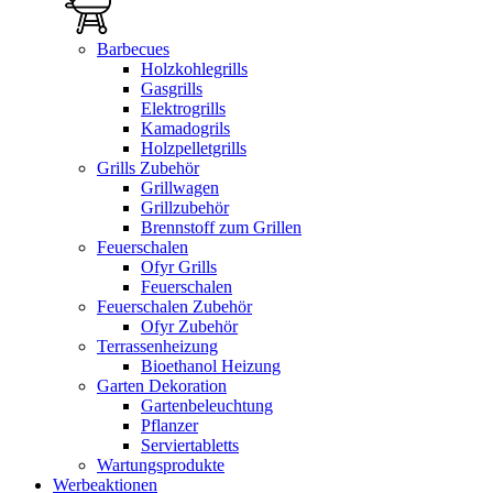
Barbecues
Holzkohlegrills
Gasgrills
Elektrogrills
Kamadogrils
Holzpelletgrills
Grills Zubehör
Grillwagen
Grillzubehör
Brennstoff zum Grillen
Feuerschalen
Ofyr Grills
Feuerschalen
Feuerschalen Zubehör
Ofyr Zubehör
Terrassenheizung
Bioethanol Heizung
Garten Dekoration
Gartenbeleuchtung
Pflanzer
Serviertabletts
Wartungsprodukte
Werbeaktionen