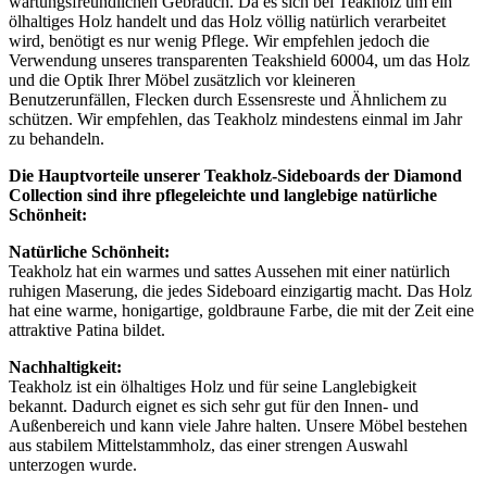
wartungsfreundlichen Gebrauch. Da es sich bei Teakholz um ein
ölhaltiges Holz handelt und das Holz völlig natürlich verarbeitet
wird, benötigt es nur wenig Pflege. Wir empfehlen jedoch die
Verwendung unseres transparenten Teakshield 60004, um das Holz
und die Optik Ihrer Möbel zusätzlich vor kleineren
Benutzerunfällen, Flecken durch Essensreste und Ähnlichem zu
schützen. Wir empfehlen, das Teakholz mindestens einmal im Jahr
zu behandeln.
Die Hauptvorteile unserer Teakholz-Sideboards der Diamond
Collection sind ihre pflegeleichte und langlebige natürliche
Schönheit:
Natürliche Schönheit:
Teakholz hat ein warmes und sattes Aussehen mit einer natürlich
ruhigen Maserung, die jedes Sideboard einzigartig macht. Das Holz
hat eine warme, honigartige, goldbraune Farbe, die mit der Zeit eine
attraktive Patina bildet.
Nachhaltigkeit:
Teakholz ist ein ölhaltiges Holz und für seine Langlebigkeit
bekannt. Dadurch eignet es sich sehr gut für den Innen- und
Außenbereich und kann viele Jahre halten. Unsere Möbel bestehen
aus stabilem Mittelstammholz, das einer strengen Auswahl
unterzogen wurde.