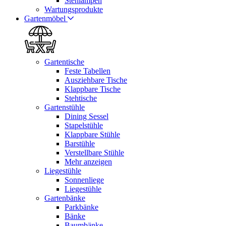
Stehlampen
Wartungsprodukte
Gartenmöbel
Gartentische
Feste Tabellen
Ausziehbare Tische
Klappbare Tische
Stehtische
Gartenstühle
Dining Sessel
Stapelstühle
Klappbare Stühle
Barstühle
Verstellbare Stühle
Mehr anzeigen
Liegestühle
Sonnenliege
Liegestühle
Gartenbänke
Parkbänke
Bänke
Baumbänke