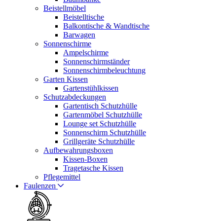
Beistellmöbel
Beistelltische
Balkontische & Wandtische
Barwagen
Sonnenschirme
Ampelschirme
Sonnenschirmständer
Sonnenschirmbeleuchtung
Garten Kissen
Gartenstühlkissen
Schutzabdeckungen
Gartentisch Schutzhülle
Gartenmöbel Schutzhülle
Lounge set Schutzhülle
Sonnenschirm Schutzhülle
Grillgeräte Schutzhülle
Aufbewahrungsboxen
Kissen-Boxen
Tragetasche Kissen
Pflegemittel
Faulenzen