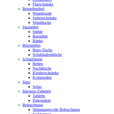
Flurschränke
Beistellmöbel
Wandregale
Seitenschränke
Wandtische
Sitzmöbel
Stühle
Barstühle
Bänke
Büromöbel
Büro-Tische
Schubladenblöcke
Schlafräume
Betten
Nachttische
Kleiderschränke
Kommoden
Sitze
Sofas
Interieur-Zubehör
Tabletts
Dekoration
Beleuchtung
Stimmungsvolle Beleuchtung