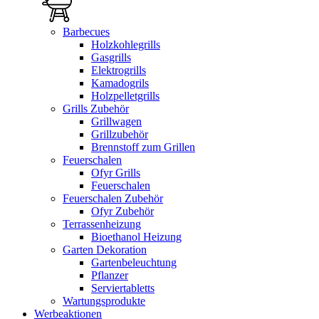
Barbecues
Holzkohlegrills
Gasgrills
Elektrogrills
Kamadogrils
Holzpelletgrills
Grills Zubehör
Grillwagen
Grillzubehör
Brennstoff zum Grillen
Feuerschalen
Ofyr Grills
Feuerschalen
Feuerschalen Zubehör
Ofyr Zubehör
Terrassenheizung
Bioethanol Heizung
Garten Dekoration
Gartenbeleuchtung
Pflanzer
Serviertabletts
Wartungsprodukte
Werbeaktionen