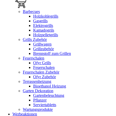
Barbecues
Holzkohlegrills
Gasgrills
Elektrogrills
Kamadogrils
Holzpelletgrills
Grills Zubehör
Grillwagen
Grillzubehör
Brennstoff zum Grillen
Feuerschalen
Ofyr Grills
Feuerschalen
Feuerschalen Zubehör
Ofyr Zubehör
Terrassenheizung
Bioethanol Heizung
Garten Dekoration
Gartenbeleuchtung
Pflanzer
Serviertabletts
Wartungsprodukte
Werbeaktionen