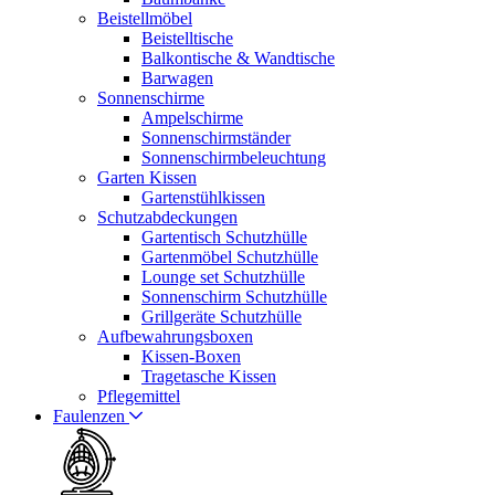
Beistellmöbel
Beistelltische
Balkontische & Wandtische
Barwagen
Sonnenschirme
Ampelschirme
Sonnenschirmständer
Sonnenschirmbeleuchtung
Garten Kissen
Gartenstühlkissen
Schutzabdeckungen
Gartentisch Schutzhülle
Gartenmöbel Schutzhülle
Lounge set Schutzhülle
Sonnenschirm Schutzhülle
Grillgeräte Schutzhülle
Aufbewahrungsboxen
Kissen-Boxen
Tragetasche Kissen
Pflegemittel
Faulenzen