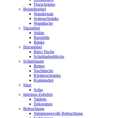
Flurschränke
Beistellmöbel
Wandregale
Seitenschränke
Wandtische
Sitzmöbel
Stühle
Barstühle
Bänke
Büromöbel
Büro-Tische
Schubladenblöcke
Schlafräume
Betten
Nachttische
Kleiderschränke
Kommoden
Sitze
Sofas
Interieur-Zubehör
Tabletts
Dekoration
Beleuchtung
Stimmungsvolle Beleuchtung