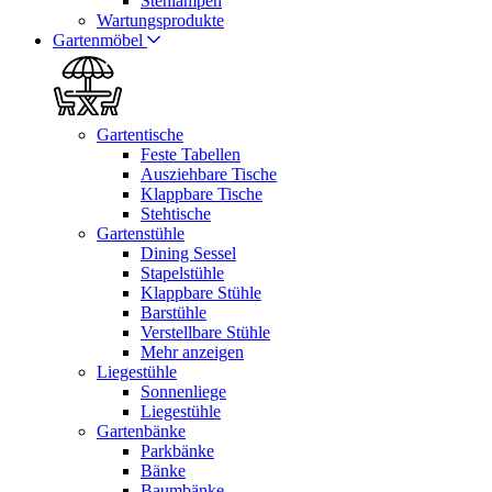
Stehlampen
Wartungsprodukte
Gartenmöbel
Gartentische
Feste Tabellen
Ausziehbare Tische
Klappbare Tische
Stehtische
Gartenstühle
Dining Sessel
Stapelstühle
Klappbare Stühle
Barstühle
Verstellbare Stühle
Mehr anzeigen
Liegestühle
Sonnenliege
Liegestühle
Gartenbänke
Parkbänke
Bänke
Baumbänke