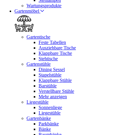
Stehlampen
Wartungsprodukte
Gartenmöbel
Gartentische
Feste Tabellen
Ausziehbare Tische
Klappbare Tische
Stehtische
Gartenstühle
Dining Sessel
Stapelstühle
Klappbare Stühle
Barstühle
Verstellbare Stühle
Mehr anzeigen
Liegestühle
Sonnenliege
Liegestühle
Gartenbänke
Parkbänke
Bänke
Baumbänke