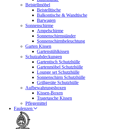
Beistellmöbel
Beistelltische
Balkontische & Wandtische
Barwagen
Sonnenschirme
Ampelschirme
Sonnenschirmständer
Sonnenschirmbeleuchtung
Garten Kissen
Gartenstühlkissen
Schutzabdeckungen
Gartentisch Schutzhülle
Gartenmöbel Schutzhülle
Lounge set Schutzhülle
Sonnenschirm Schutzhülle
Grillgeräte Schutzhülle
Aufbewahrungsboxen
Kissen-Boxen
Tragetasche Kissen
Pflegemittel
Faulenzen