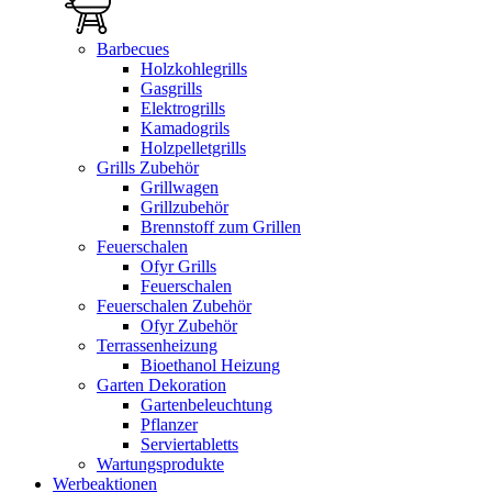
Barbecues
Holzkohlegrills
Gasgrills
Elektrogrills
Kamadogrils
Holzpelletgrills
Grills Zubehör
Grillwagen
Grillzubehör
Brennstoff zum Grillen
Feuerschalen
Ofyr Grills
Feuerschalen
Feuerschalen Zubehör
Ofyr Zubehör
Terrassenheizung
Bioethanol Heizung
Garten Dekoration
Gartenbeleuchtung
Pflanzer
Serviertabletts
Wartungsprodukte
Werbeaktionen