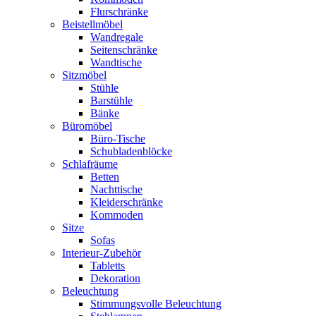
Flurschränke
Beistellmöbel
Wandregale
Seitenschränke
Wandtische
Sitzmöbel
Stühle
Barstühle
Bänke
Büromöbel
Büro-Tische
Schubladenblöcke
Schlafräume
Betten
Nachttische
Kleiderschränke
Kommoden
Sitze
Sofas
Interieur-Zubehör
Tabletts
Dekoration
Beleuchtung
Stimmungsvolle Beleuchtung