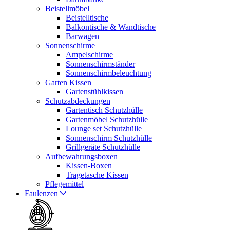
Beistellmöbel
Beistelltische
Balkontische & Wandtische
Barwagen
Sonnenschirme
Ampelschirme
Sonnenschirmständer
Sonnenschirmbeleuchtung
Garten Kissen
Gartenstühlkissen
Schutzabdeckungen
Gartentisch Schutzhülle
Gartenmöbel Schutzhülle
Lounge set Schutzhülle
Sonnenschirm Schutzhülle
Grillgeräte Schutzhülle
Aufbewahrungsboxen
Kissen-Boxen
Tragetasche Kissen
Pflegemittel
Faulenzen