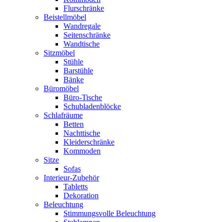
Flurschränke
Beistellmöbel
Wandregale
Seitenschränke
Wandtische
Sitzmöbel
Stühle
Barstühle
Bänke
Büromöbel
Büro-Tische
Schubladenblöcke
Schlafräume
Betten
Nachttische
Kleiderschränke
Kommoden
Sitze
Sofas
Interieur-Zubehör
Tabletts
Dekoration
Beleuchtung
Stimmungsvolle Beleuchtung