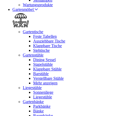
Stehlampen
Wartungsprodukte
Gartenmöbel
Gartentische
Feste Tabellen
Ausziehbare Tische
Klappbare Tische
Stehtische
Gartenstühle
Dining Sessel
Stapelstühle
Klappbare Stühle
Barstühle
Verstellbare Stühle
Mehr anzeigen
Liegestühle
Sonnenliege
Liegestühle
Gartenbänke
Parkbänke
Bänke
Baumbänke