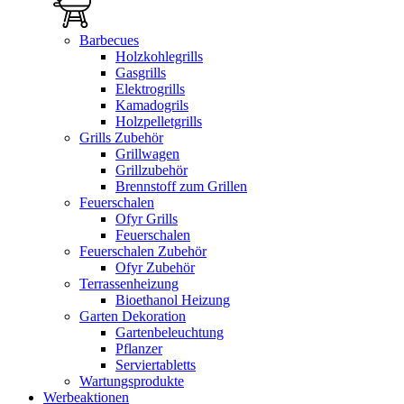
Barbecues
Holzkohlegrills
Gasgrills
Elektrogrills
Kamadogrils
Holzpelletgrills
Grills Zubehör
Grillwagen
Grillzubehör
Brennstoff zum Grillen
Feuerschalen
Ofyr Grills
Feuerschalen
Feuerschalen Zubehör
Ofyr Zubehör
Terrassenheizung
Bioethanol Heizung
Garten Dekoration
Gartenbeleuchtung
Pflanzer
Serviertabletts
Wartungsprodukte
Werbeaktionen