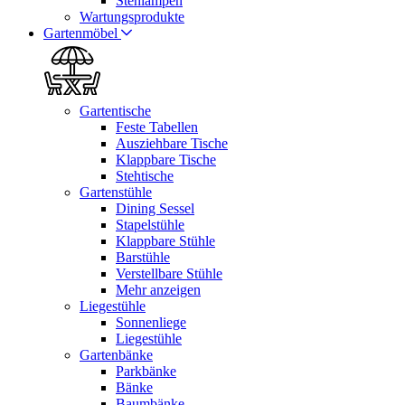
Stehlampen
Wartungsprodukte
Gartenmöbel
Gartentische
Feste Tabellen
Ausziehbare Tische
Klappbare Tische
Stehtische
Gartenstühle
Dining Sessel
Stapelstühle
Klappbare Stühle
Barstühle
Verstellbare Stühle
Mehr anzeigen
Liegestühle
Sonnenliege
Liegestühle
Gartenbänke
Parkbänke
Bänke
Baumbänke