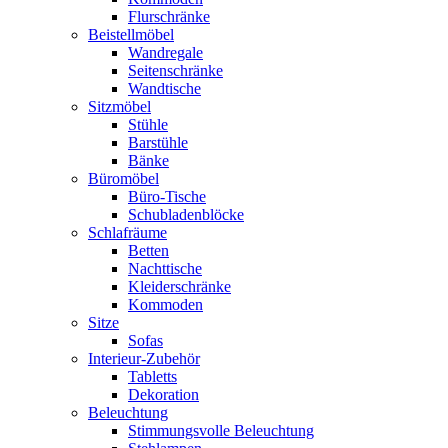
Flurschränke
Beistellmöbel
Wandregale
Seitenschränke
Wandtische
Sitzmöbel
Stühle
Barstühle
Bänke
Büromöbel
Büro-Tische
Schubladenblöcke
Schlafräume
Betten
Nachttische
Kleiderschränke
Kommoden
Sitze
Sofas
Interieur-Zubehör
Tabletts
Dekoration
Beleuchtung
Stimmungsvolle Beleuchtung