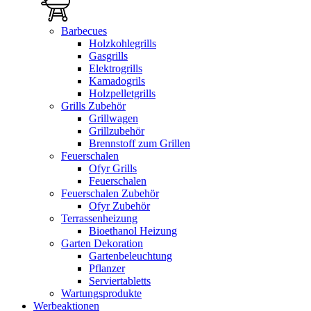
Barbecues
Holzkohlegrills
Gasgrills
Elektrogrills
Kamadogrils
Holzpelletgrills
Grills Zubehör
Grillwagen
Grillzubehör
Brennstoff zum Grillen
Feuerschalen
Ofyr Grills
Feuerschalen
Feuerschalen Zubehör
Ofyr Zubehör
Terrassenheizung
Bioethanol Heizung
Garten Dekoration
Gartenbeleuchtung
Pflanzer
Serviertabletts
Wartungsprodukte
Werbeaktionen