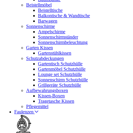
Beistellmöbel
Beistelltische
Balkontische & Wandtische
Barwagen
Sonnenschirme
Ampelschirme
Sonnenschirmständer
Sonnenschirmbeleuchtung
Garten Kissen
Gartenstühlkissen
Schutzabdeckungen
Gartentisch Schutzhülle
Gartenmöbel Schutzhülle
Lounge set Schutzhülle
Sonnenschirm Schutzhülle
Grillgeräte Schutzhülle
Aufbewahrungsboxen
Kissen-Boxen
Tragetasche Kissen
Pflegemittel
Faulenzen