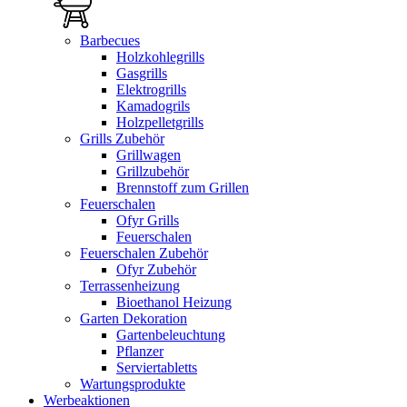
Barbecues
Holzkohlegrills
Gasgrills
Elektrogrills
Kamadogrils
Holzpelletgrills
Grills Zubehör
Grillwagen
Grillzubehör
Brennstoff zum Grillen
Feuerschalen
Ofyr Grills
Feuerschalen
Feuerschalen Zubehör
Ofyr Zubehör
Terrassenheizung
Bioethanol Heizung
Garten Dekoration
Gartenbeleuchtung
Pflanzer
Serviertabletts
Wartungsprodukte
Werbeaktionen