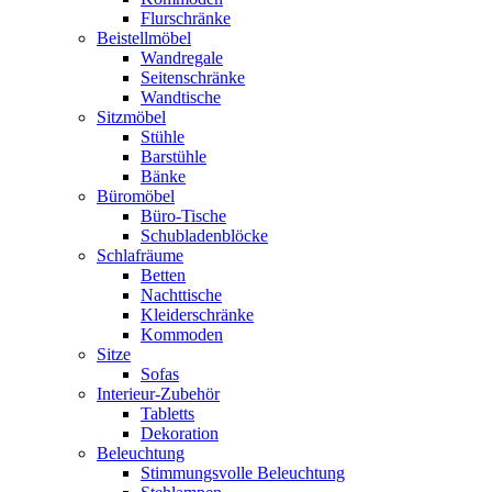
Flurschränke
Beistellmöbel
Wandregale
Seitenschränke
Wandtische
Sitzmöbel
Stühle
Barstühle
Bänke
Büromöbel
Büro-Tische
Schubladenblöcke
Schlafräume
Betten
Nachttische
Kleiderschränke
Kommoden
Sitze
Sofas
Interieur-Zubehör
Tabletts
Dekoration
Beleuchtung
Stimmungsvolle Beleuchtung