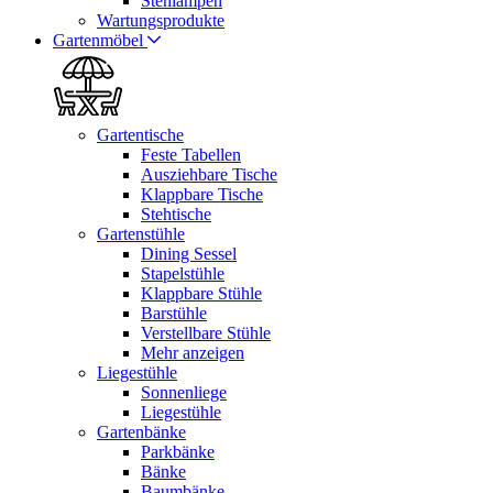
Stehlampen
Wartungsprodukte
Gartenmöbel
Gartentische
Feste Tabellen
Ausziehbare Tische
Klappbare Tische
Stehtische
Gartenstühle
Dining Sessel
Stapelstühle
Klappbare Stühle
Barstühle
Verstellbare Stühle
Mehr anzeigen
Liegestühle
Sonnenliege
Liegestühle
Gartenbänke
Parkbänke
Bänke
Baumbänke