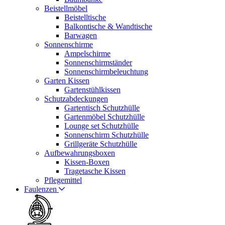
Beistellmöbel
Beistelltische
Balkontische & Wandtische
Barwagen
Sonnenschirme
Ampelschirme
Sonnenschirmständer
Sonnenschirmbeleuchtung
Garten Kissen
Gartenstühlkissen
Schutzabdeckungen
Gartentisch Schutzhülle
Gartenmöbel Schutzhülle
Lounge set Schutzhülle
Sonnenschirm Schutzhülle
Grillgeräte Schutzhülle
Aufbewahrungsboxen
Kissen-Boxen
Tragetasche Kissen
Pflegemittel
Faulenzen