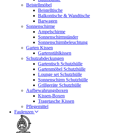
Beistellmöbel
Beistelltische
Balkontische & Wandtische
Barwagen
Sonnenschirme
Ampelschirme
Sonnenschirmständer
Sonnenschirmbeleuchtung
Garten Kissen
Gartenstühlkissen
Schutzabdeckungen
Gartentisch Schutzhülle
Gartenmöbel Schutzhülle
Lounge set Schutzhülle
Sonnenschirm Schutzhülle
Grillgeräte Schutzhülle
Aufbewahrungsboxen
Kissen-Boxen
Tragetasche Kissen
Pflegemittel
Faulenzen