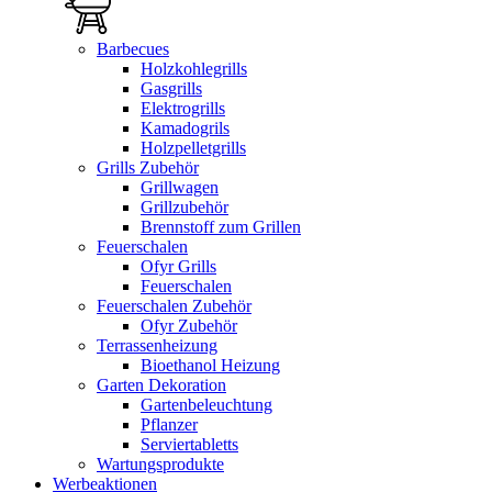
Barbecues
Holzkohlegrills
Gasgrills
Elektrogrills
Kamadogrils
Holzpelletgrills
Grills Zubehör
Grillwagen
Grillzubehör
Brennstoff zum Grillen
Feuerschalen
Ofyr Grills
Feuerschalen
Feuerschalen Zubehör
Ofyr Zubehör
Terrassenheizung
Bioethanol Heizung
Garten Dekoration
Gartenbeleuchtung
Pflanzer
Serviertabletts
Wartungsprodukte
Werbeaktionen