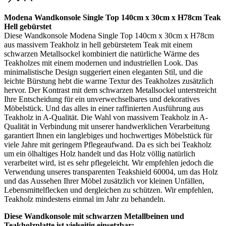
Modena Wandkonsole Single Top 140cm x 30cm x H78cm Teak
Hell gebürstet
Diese Wandkonsole Modena Single Top 140cm x 30cm x H78cm
aus massivem Teakholz in hell gebürstetem Teak mit einem
schwarzen Metallsockel kombiniert die natürliche Wärme des
Teakholzes mit einem modernen und industriellen Look. Das
minimalistische Design suggeriert einen eleganten Stil, und die
leichte Bürstung hebt die warme Textur des Teakholzes zusätzlich
hervor. Der Kontrast mit dem schwarzen Metallsockel unterstreicht
Ihre Entscheidung für ein unverwechselbares und dekoratives
Möbelstück. Und das alles in einer raffinierten Ausführung aus
Teakholz in A-Qualität. Die Wahl von massivem Teakholz in A-
Qualität in Verbindung mit unserer handwerklichen Verarbeitung
garantiert Ihnen ein langlebiges und hochwertiges Möbelstück für
viele Jahre mit geringem Pflegeaufwand. Da es sich bei Teakholz
um ein ölhaltiges Holz handelt und das Holz völlig natürlich
verarbeitet wird, ist es sehr pflegeleicht. Wir empfehlen jedoch die
Verwendung unseres transparenten Teakshield 60004, um das Holz
und das Aussehen Ihrer Möbel zusätzlich vor kleinen Unfällen,
Lebensmittelflecken und dergleichen zu schützen. Wir empfehlen,
Teakholz mindestens einmal im Jahr zu behandeln.
Diese Wandkonsole mit schwarzen Metallbeinen und
Teakholzplatte ist vielseitig einsetzbar: