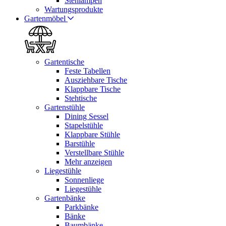
Stehlampen
Wartungsprodukte
Gartenmöbel
Gartentische
Feste Tabellen
Ausziehbare Tische
Klappbare Tische
Stehtische
Gartenstühle
Dining Sessel
Stapelstühle
Klappbare Stühle
Barstühle
Verstellbare Stühle
Mehr anzeigen
Liegestühle
Sonnenliege
Liegestühle
Gartenbänke
Parkbänke
Bänke
Baumbänke