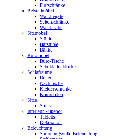
Flurschränke
Beistellmöbel
Wandregale
Seitenschränke
Wandtische
Sitzmöbel
Stühle
Barstühle
Bänke
Büromöbel
Büro-Tische
Schubladenblöcke
Schlafräume
Betten
Nachttische
Kleiderschränke
Kommoden
Sitze
Sofas
Interieur-Zubehör
Tabletts
Dekoration
Beleuchtung
Stimmungsvolle Beleuchtung