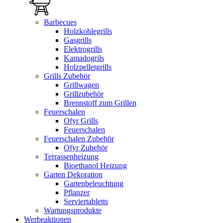
Barbecues
Holzkohlegrills
Gasgrills
Elektrogrills
Kamadogrils
Holzpelletgrills
Grills Zubehör
Grillwagen
Grillzubehör
Brennstoff zum Grillen
Feuerschalen
Ofyr Grills
Feuerschalen
Feuerschalen Zubehör
Ofyr Zubehör
Terrassenheizung
Bioethanol Heizung
Garten Dekoration
Gartenbeleuchtung
Pflanzer
Serviertabletts
Wartungsprodukte
Werbeaktionen