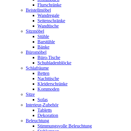
Flurschränke
Beistellmöbel
Wandregale
Seitenschränke
Wandtische
Sitzmöbel
Stühle
Barstühle
Bänke
Büromöbel
Büro-Tische
Schubladenblöcke
Schlafräume
Betten
Nachttische
Kleiderschränke
Kommoden
Sitze
Sofas
Interieur-Zubehör
Tabletts
Dekoration
Beleuchtung
Stimmungsvolle Beleuchtung