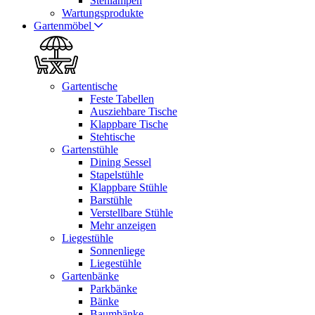
Stehlampen
Wartungsprodukte
Gartenmöbel
Gartentische
Feste Tabellen
Ausziehbare Tische
Klappbare Tische
Stehtische
Gartenstühle
Dining Sessel
Stapelstühle
Klappbare Stühle
Barstühle
Verstellbare Stühle
Mehr anzeigen
Liegestühle
Sonnenliege
Liegestühle
Gartenbänke
Parkbänke
Bänke
Baumbänke