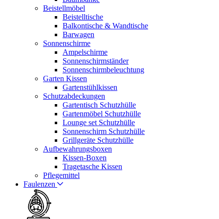
Beistellmöbel
Beistelltische
Balkontische & Wandtische
Barwagen
Sonnenschirme
Ampelschirme
Sonnenschirmständer
Sonnenschirmbeleuchtung
Garten Kissen
Gartenstühlkissen
Schutzabdeckungen
Gartentisch Schutzhülle
Gartenmöbel Schutzhülle
Lounge set Schutzhülle
Sonnenschirm Schutzhülle
Grillgeräte Schutzhülle
Aufbewahrungsboxen
Kissen-Boxen
Tragetasche Kissen
Pflegemittel
Faulenzen