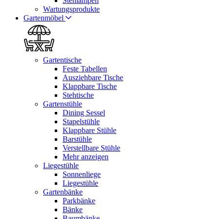
Stehlampen
Wartungsprodukte
Gartenmöbel
Gartentische
Feste Tabellen
Ausziehbare Tische
Klappbare Tische
Stehtische
Gartenstühle
Dining Sessel
Stapelstühle
Klappbare Stühle
Barstühle
Verstellbare Stühle
Mehr anzeigen
Liegestühle
Sonnenliege
Liegestühle
Gartenbänke
Parkbänke
Bänke
Baumbänke