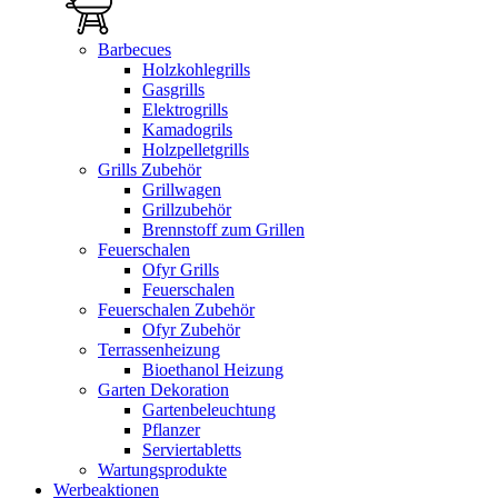
Barbecues
Holzkohlegrills
Gasgrills
Elektrogrills
Kamadogrils
Holzpelletgrills
Grills Zubehör
Grillwagen
Grillzubehör
Brennstoff zum Grillen
Feuerschalen
Ofyr Grills
Feuerschalen
Feuerschalen Zubehör
Ofyr Zubehör
Terrassenheizung
Bioethanol Heizung
Garten Dekoration
Gartenbeleuchtung
Pflanzer
Serviertabletts
Wartungsprodukte
Werbeaktionen