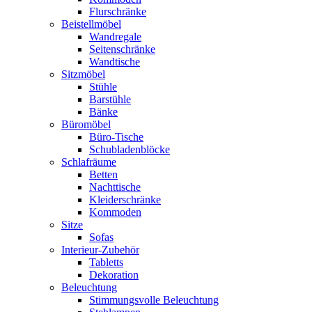
Flurschränke
Beistellmöbel
Wandregale
Seitenschränke
Wandtische
Sitzmöbel
Stühle
Barstühle
Bänke
Büromöbel
Büro-Tische
Schubladenblöcke
Schlafräume
Betten
Nachttische
Kleiderschränke
Kommoden
Sitze
Sofas
Interieur-Zubehör
Tabletts
Dekoration
Beleuchtung
Stimmungsvolle Beleuchtung