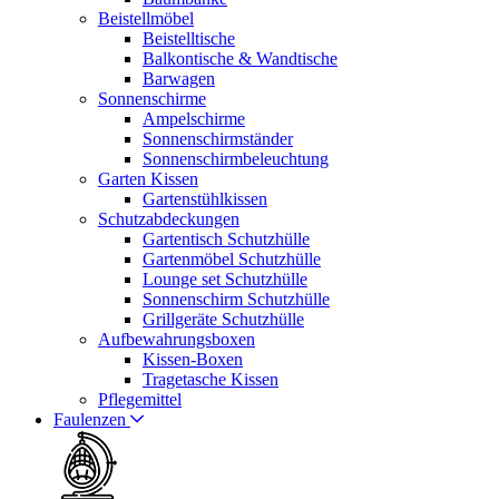
Beistellmöbel
Beistelltische
Balkontische & Wandtische
Barwagen
Sonnenschirme
Ampelschirme
Sonnenschirmständer
Sonnenschirmbeleuchtung
Garten Kissen
Gartenstühlkissen
Schutzabdeckungen
Gartentisch Schutzhülle
Gartenmöbel Schutzhülle
Lounge set Schutzhülle
Sonnenschirm Schutzhülle
Grillgeräte Schutzhülle
Aufbewahrungsboxen
Kissen-Boxen
Tragetasche Kissen
Pflegemittel
Faulenzen