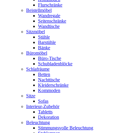
Flurschränke
Beistellmöbel
Wandregale
Seitenschränke
Wandtische
Sitzmöbel
Stühle
Barstühle
Bänke
Büromöbel
Büro-Tische
Schubladenblöcke
Schlafräume
Betten
Nachttische
Kleiderschränke
Kommoden
Sitze
Sofas
Interieur-Zubehör
Tabletts
Dekoration
Beleuchtung
Stimmungsvolle Beleuchtung