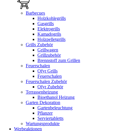
Barbecues
Holzkohlegrills
Gasgrills
Elektrogrills
Kamadogrils
Holzpelletgrills
Grills Zubehör
Grillwagen
Grillzubehör
Brennstoff zum Grillen
Feuerschalen
Ofyr Grills
Feuerschalen
Feuerschalen Zubehör
Ofyr Zubehör
Terrassenheizung
Bioethanol Heizung
Garten Dekoration
Gartenbeleuchtung
Pflanzer
Serviertabletts
Wartungsprodukte
Werbeaktionen