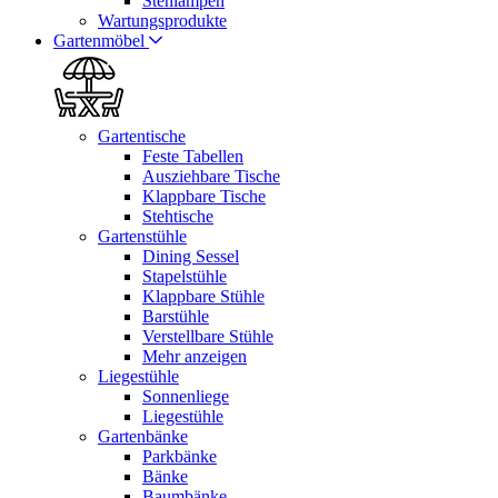
Stehlampen
Wartungsprodukte
Gartenmöbel
Gartentische
Feste Tabellen
Ausziehbare Tische
Klappbare Tische
Stehtische
Gartenstühle
Dining Sessel
Stapelstühle
Klappbare Stühle
Barstühle
Verstellbare Stühle
Mehr anzeigen
Liegestühle
Sonnenliege
Liegestühle
Gartenbänke
Parkbänke
Bänke
Baumbänke