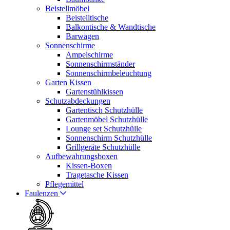
Beistellmöbel
Beistelltische
Balkontische & Wandtische
Barwagen
Sonnenschirme
Ampelschirme
Sonnenschirmständer
Sonnenschirmbeleuchtung
Garten Kissen
Gartenstühlkissen
Schutzabdeckungen
Gartentisch Schutzhülle
Gartenmöbel Schutzhülle
Lounge set Schutzhülle
Sonnenschirm Schutzhülle
Grillgeräte Schutzhülle
Aufbewahrungsboxen
Kissen-Boxen
Tragetasche Kissen
Pflegemittel
Faulenzen