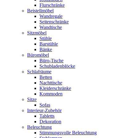
Flurschränke
Beistellmöbel
Wandregale
Seitenschränke
Wandtische
Sitzmöbel
Stühle
Barstühle
Bänke
Büromöbel
Büro-Tische
Schubladenblöcke
Schlafräume
Betten
Nachttische
Kleiderschränke
Kommoden
Sitze
Sofas
Interieur-Zubehör
Tabletts
Dekoration
Beleuchtung
Stimmungsvolle Beleuchtung