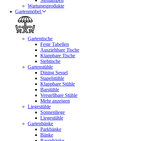
Stehlampen
Wartungsprodukte
Gartenmöbel
Gartentische
Feste Tabellen
Ausziehbare Tische
Klappbare Tische
Stehtische
Gartenstühle
Dining Sessel
Stapelstühle
Klappbare Stühle
Barstühle
Verstellbare Stühle
Mehr anzeigen
Liegestühle
Sonnenliege
Liegestühle
Gartenbänke
Parkbänke
Bänke
Baumbänke