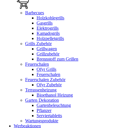
Barbecues
Holzkohlegrills
Gasgrills
Elektrogrills
Kamadogrils
Holzpelletgrills
Grills Zubehör
Grillwagen
Grillzubehör
Brennstoff zum Grillen
Feuerschalen
Ofyr Grills
Feuerschalen
Feuerschalen Zubehör
Ofyr Zubehör
Terrassenheizung
Bioethanol Heizung
Garten Dekoration
Gartenbeleuchtung
Pflanzer
Serviertabletts
Wartungsprodukte
Werbeaktionen