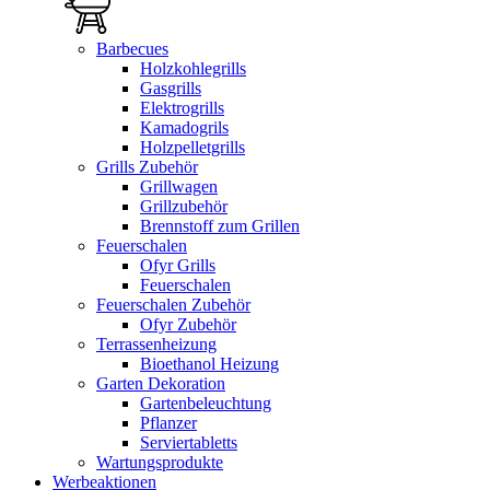
Barbecues
Holzkohlegrills
Gasgrills
Elektrogrills
Kamadogrils
Holzpelletgrills
Grills Zubehör
Grillwagen
Grillzubehör
Brennstoff zum Grillen
Feuerschalen
Ofyr Grills
Feuerschalen
Feuerschalen Zubehör
Ofyr Zubehör
Terrassenheizung
Bioethanol Heizung
Garten Dekoration
Gartenbeleuchtung
Pflanzer
Serviertabletts
Wartungsprodukte
Werbeaktionen