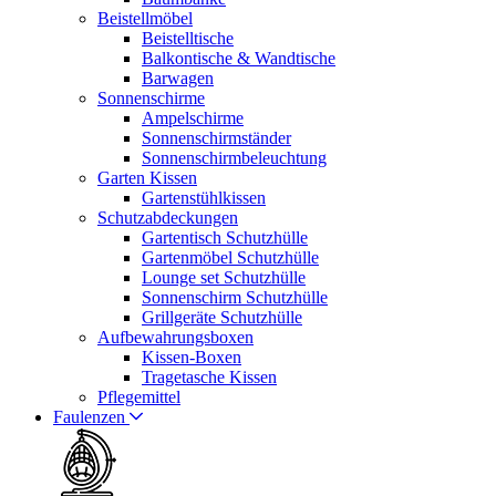
Beistellmöbel
Beistelltische
Balkontische & Wandtische
Barwagen
Sonnenschirme
Ampelschirme
Sonnenschirmständer
Sonnenschirmbeleuchtung
Garten Kissen
Gartenstühlkissen
Schutzabdeckungen
Gartentisch Schutzhülle
Gartenmöbel Schutzhülle
Lounge set Schutzhülle
Sonnenschirm Schutzhülle
Grillgeräte Schutzhülle
Aufbewahrungsboxen
Kissen-Boxen
Tragetasche Kissen
Pflegemittel
Faulenzen