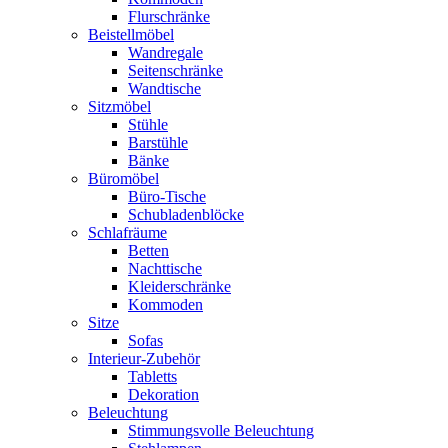
Flurschränke
Beistellmöbel
Wandregale
Seitenschränke
Wandtische
Sitzmöbel
Stühle
Barstühle
Bänke
Büromöbel
Büro-Tische
Schubladenblöcke
Schlafräume
Betten
Nachttische
Kleiderschränke
Kommoden
Sitze
Sofas
Interieur-Zubehör
Tabletts
Dekoration
Beleuchtung
Stimmungsvolle Beleuchtung