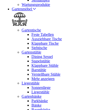
Stehlampen
Wartungsprodukte
Gartenmöbel
Gartentische
Feste Tabellen
Ausziehbare Tische
Klappbare Tische
Stehtische
Gartenstühle
Dining Sessel
Stapelstühle
Klappbare Stühle
Barstühle
Verstellbare Stühle
Mehr anzeigen
Liegestühle
Sonnenliege
Liegestühle
Gartenbänke
Parkbänke
Bänke
Baumbänke