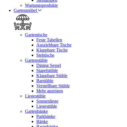
Stehlampen
Wartungsprodukte
Gartenmöbel
Gartentische
Feste Tabellen
Ausziehbare Tische
Klappbare Tische
Stehtische
Gartenstühle
Dining Sessel
Stapelstühle
Klappbare Stühle
Barstühle
Verstellbare Stühle
Mehr anzeigen
Liegestühle
Sonnenliege
Liegestühle
Gartenbänke
Parkbänke
Bänke
Baumbänke