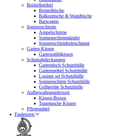
Beistellmöbel
Beistelltische
Balkontische & Wandtische
Barwagen
Sonnenschirme
Ampelschirme
Sonnenschirmständer
Sonnenschirmbeleuchtung
Garten Kissen
Gartenstühlkissen
Schutzabdeckungen
Gartentisch Schutzhülle
Gartenmöbel Schutzhülle
Lounge set Schutzhülle
Sonnenschirm Schutzhülle
Grillgeräte Schutzhülle
Aufbewahrungsboxen
Kissen-Boxen
Tragetasche Kissen
Pflegemittel
Faulenzen