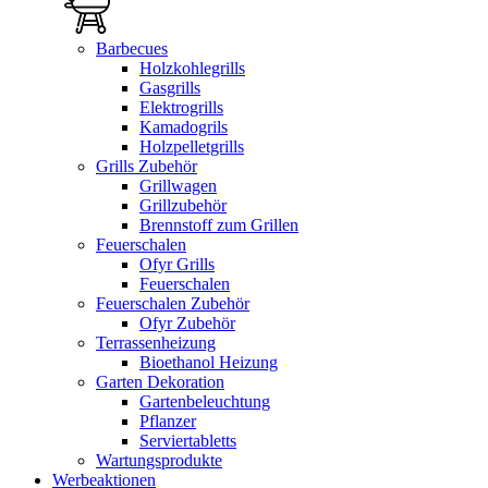
Barbecues
Holzkohlegrills
Gasgrills
Elektrogrills
Kamadogrils
Holzpelletgrills
Grills Zubehör
Grillwagen
Grillzubehör
Brennstoff zum Grillen
Feuerschalen
Ofyr Grills
Feuerschalen
Feuerschalen Zubehör
Ofyr Zubehör
Terrassenheizung
Bioethanol Heizung
Garten Dekoration
Gartenbeleuchtung
Pflanzer
Serviertabletts
Wartungsprodukte
Werbeaktionen