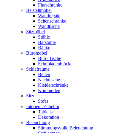
Flurschränke
Beistellmöbel
Wandregale
Seitenschränke
Wandtische
Sitzmöbel
Stühle
Barstühle
Bänke
Büromöbel
Büro-Tische
Schubladenblöcke
Schlafräume
Betten
Nachttische
Kleiderschränke
Kommoden
Sitze
Sofas
Interieur-Zubehör
Tabletts
Dekoration
Beleuchtung
Stimmungsvolle Beleuchtung