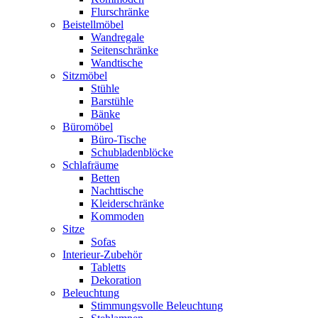
Flurschränke
Beistellmöbel
Wandregale
Seitenschränke
Wandtische
Sitzmöbel
Stühle
Barstühle
Bänke
Büromöbel
Büro-Tische
Schubladenblöcke
Schlafräume
Betten
Nachttische
Kleiderschränke
Kommoden
Sitze
Sofas
Interieur-Zubehör
Tabletts
Dekoration
Beleuchtung
Stimmungsvolle Beleuchtung