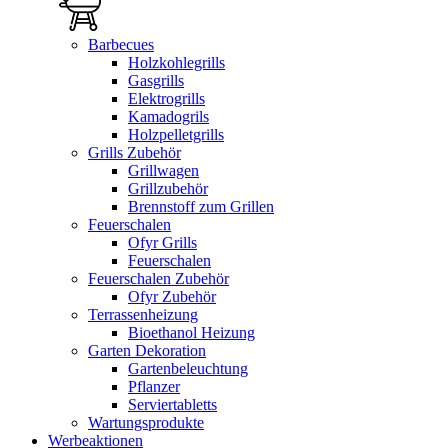
Barbecues
Holzkohlegrills
Gasgrills
Elektrogrills
Kamadogrils
Holzpelletgrills
Grills Zubehör
Grillwagen
Grillzubehör
Brennstoff zum Grillen
Feuerschalen
Ofyr Grills
Feuerschalen
Feuerschalen Zubehör
Ofyr Zubehör
Terrassenheizung
Bioethanol Heizung
Garten Dekoration
Gartenbeleuchtung
Pflanzer
Serviertabletts
Wartungsprodukte
Werbeaktionen