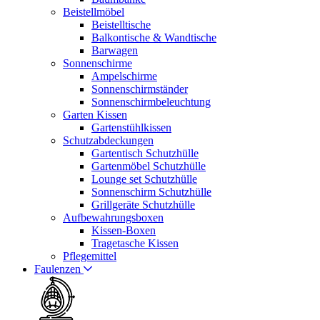
Beistellmöbel
Beistelltische
Balkontische & Wandtische
Barwagen
Sonnenschirme
Ampelschirme
Sonnenschirmständer
Sonnenschirmbeleuchtung
Garten Kissen
Gartenstühlkissen
Schutzabdeckungen
Gartentisch Schutzhülle
Gartenmöbel Schutzhülle
Lounge set Schutzhülle
Sonnenschirm Schutzhülle
Grillgeräte Schutzhülle
Aufbewahrungsboxen
Kissen-Boxen
Tragetasche Kissen
Pflegemittel
Faulenzen