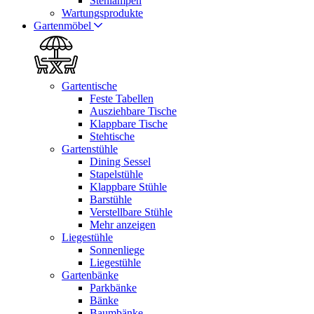
Stehlampen
Wartungsprodukte
Gartenmöbel
Gartentische
Feste Tabellen
Ausziehbare Tische
Klappbare Tische
Stehtische
Gartenstühle
Dining Sessel
Stapelstühle
Klappbare Stühle
Barstühle
Verstellbare Stühle
Mehr anzeigen
Liegestühle
Sonnenliege
Liegestühle
Gartenbänke
Parkbänke
Bänke
Baumbänke