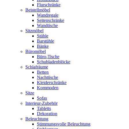
Flurschränke
Beistellmöbel
Wandregale
Seitenschränke
Wandtische
Sitzmöbel
Stühle
Barstühle
Bänke
Büromöbel
Büro-Tische
Schubladenblöcke
Schlafräume
Betten
Nachttische
Kleiderschränke
Kommoden
Sitze
Sofas
Interieur-Zubehör
Tabletts
Dekoration
Beleuchtung
Stimmungsvolle Beleuchtung