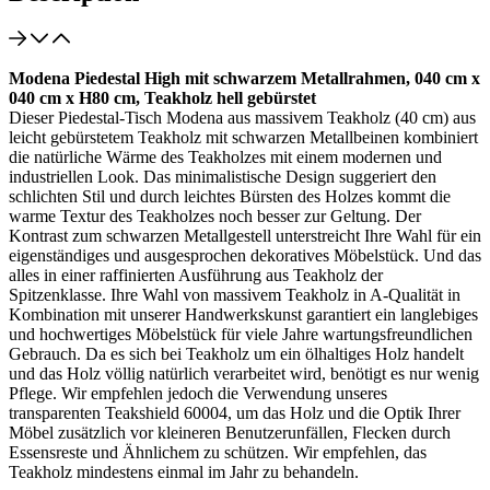
Modena Piedestal High mit schwarzem Metallrahmen, 040 cm x
040 cm x H80 cm, Teakholz hell gebürstet
Dieser Piedestal-Tisch Modena aus massivem Teakholz (40 cm) aus
leicht gebürstetem Teakholz mit schwarzen Metallbeinen kombiniert
die natürliche Wärme des Teakholzes mit einem modernen und
industriellen Look. Das minimalistische Design suggeriert den
schlichten Stil und durch leichtes Bürsten des Holzes kommt die
warme Textur des Teakholzes noch besser zur Geltung. Der
Kontrast zum schwarzen Metallgestell unterstreicht Ihre Wahl für ein
eigenständiges und ausgesprochen dekoratives Möbelstück. Und das
alles in einer raffinierten Ausführung aus Teakholz der
Spitzenklasse. Ihre Wahl von massivem Teakholz in A-Qualität in
Kombination mit unserer Handwerkskunst garantiert ein langlebiges
und hochwertiges Möbelstück für viele Jahre wartungsfreundlichen
Gebrauch. Da es sich bei Teakholz um ein ölhaltiges Holz handelt
und das Holz völlig natürlich verarbeitet wird, benötigt es nur wenig
Pflege. Wir empfehlen jedoch die Verwendung unseres
transparenten Teakshield 60004, um das Holz und die Optik Ihrer
Möbel zusätzlich vor kleineren Benutzerunfällen, Flecken durch
Essensreste und Ähnlichem zu schützen. Wir empfehlen, das
Teakholz mindestens einmal im Jahr zu behandeln.