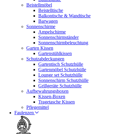
Beistellmöbel
Beistelltische
Balkontische & Wandtische
Barwagen
Sonnenschirme
Ampelschirme
Sonnenschirmständer
Sonnenschirmbeleuchtung
Garten Kissen
Gartenstühlkissen
Schutzabdeckungen
Gartentisch Schutzhülle
Gartenmöbel Schutzhülle
Lounge set Schutzhülle
Sonnenschirm Schutzhülle
Grillgeräte Schutzhülle
Aufbewahrungsboxen
Kissen-Boxen
Tragetasche Kissen
Pflegemittel
Faulenzen