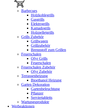
Barbecues
Holzkohlegrills
Gasgrills
Elektrogrills
Kamadogrils
Holzpelletgrills
Grills Zubehör
Grillwagen
Grillzubehör
Brennstoff zum Grillen
Feuerschalen
Ofyr Grills
Feuerschalen
Feuerschalen Zubehör
Ofyr Zubehör
Terrassenheizung
Bioethanol Heizung
Garten Dekoration
Gartenbeleuchtung
Pflanzer
Serviertabletts
Wartungsprodukte
Werbeaktionen