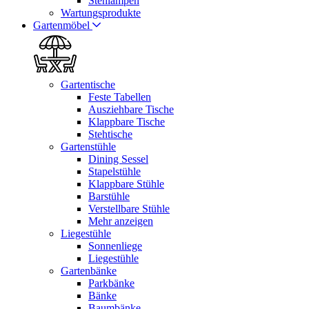
Stehlampen
Wartungsprodukte
Gartenmöbel
Gartentische
Feste Tabellen
Ausziehbare Tische
Klappbare Tische
Stehtische
Gartenstühle
Dining Sessel
Stapelstühle
Klappbare Stühle
Barstühle
Verstellbare Stühle
Mehr anzeigen
Liegestühle
Sonnenliege
Liegestühle
Gartenbänke
Parkbänke
Bänke
Baumbänke