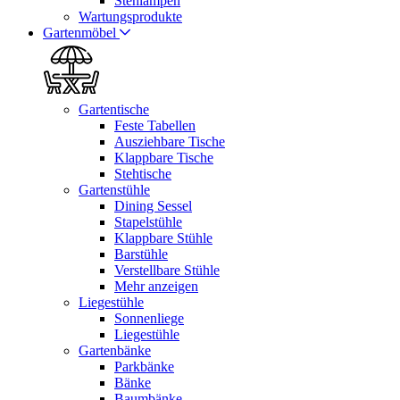
Stehlampen
Wartungsprodukte
Gartenmöbel
Gartentische
Feste Tabellen
Ausziehbare Tische
Klappbare Tische
Stehtische
Gartenstühle
Dining Sessel
Stapelstühle
Klappbare Stühle
Barstühle
Verstellbare Stühle
Mehr anzeigen
Liegestühle
Sonnenliege
Liegestühle
Gartenbänke
Parkbänke
Bänke
Baumbänke