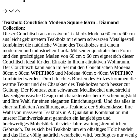
Teakholz-Couchtisch Modena Square 60cm - Diamond
Collection:
Dieser Couchtisch aus massivem Teakholz Modena 60 cm x 60 cm
aus leicht gebürstetem Teakholz mit einem schwarzen Metallgestell
kombiniert die natürliche Wärme des Teakholzes mit einem
modernen und industriellen Look. Mit seiner quadratischen Form
und den großzügigen Maßen von 60 cm x 60 cm eignet sich dieser
Couchtisch ideal für den Einsatz in Ihrem attraktiven Wohnraum.
Der Couchtisch kann auch im Set mit den Couchtischen Modena
80cm x 80cm
WPIT1005
und Modena 40cm x 40cm
WPIT1007
kombiniert werden. Durch leichtes Bürsten des Holzes kommen die
warme Textur und der Charakter des Teakholzes noch besser zur
Geltung. Der Kontrast zum schwarzen Metallsockel unterstreicht
das zeitgenössische Design mit charakteristischem Erscheinungsbild
und Ihre Wahl für einen eleganten Einrichtungsstil. Und das alles in
einer raffinierten Ausführung aus Teakholz der Spitzenklasse. Ihre
Wahl von massivem Teakholz in A-Qualität in Kombination mit
unserer Handwerkskunst garantiert ein langlebiges und
hochwertiges Möbelstück für viele Jahre wartungsfreundlichen
Gebrauch. Da es sich bei Teakholz um ein ölhaltiges Holz handelt
und das Holz völlig natürlich verarbeitet wird, benötigt es nur wenig