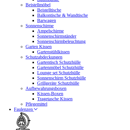
Beistellmöbel
Beistelltische
Balkontische & Wandtische
Barwagen
Sonnenschirme
Ampelschirme
Sonnenschirmständer
Sonnenschirmbeleuchtung
Garten Kissen
Gartenstühlkissen
Schutzabdeckungen
Gartentisch Schutzhülle
Gartenmöbel Schutzhülle
Lounge set Schutzhülle
Sonnenschirm Schutzhülle
Grillgeräte Schutzhülle
Aufbewahrungsboxen
Kissen-Boxen
Tragetasche Kissen
Pflegemittel
Faulenzen