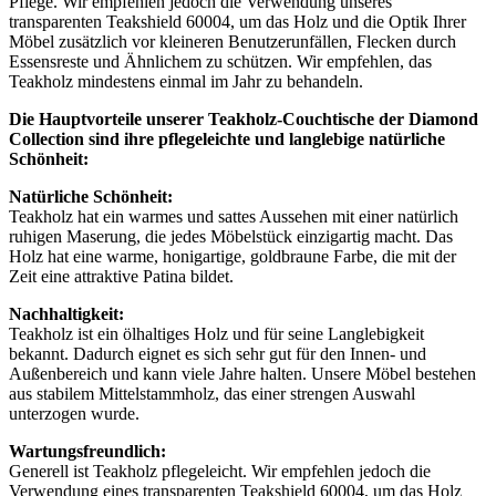
Pflege. Wir empfehlen jedoch die Verwendung unseres
transparenten Teakshield 60004, um das Holz und die Optik Ihrer
Möbel zusätzlich vor kleineren Benutzerunfällen, Flecken durch
Essensreste und Ähnlichem zu schützen. Wir empfehlen, das
Teakholz mindestens einmal im Jahr zu behandeln.
Die Hauptvorteile unserer Teakholz-Couchtische der Diamond
Collection sind ihre pflegeleichte und langlebige natürliche
Schönheit:
Natürliche Schönheit:
Teakholz hat ein warmes und sattes Aussehen mit einer natürlich
ruhigen Maserung, die jedes Möbelstück einzigartig macht. Das
Holz hat eine warme, honigartige, goldbraune Farbe, die mit der
Zeit eine attraktive Patina bildet.
Nachhaltigkeit:
Teakholz ist ein ölhaltiges Holz und für seine Langlebigkeit
bekannt. Dadurch eignet es sich sehr gut für den Innen- und
Außenbereich und kann viele Jahre halten. Unsere Möbel bestehen
aus stabilem Mittelstammholz, das einer strengen Auswahl
unterzogen wurde.
Wartungsfreundlich:
Generell ist Teakholz pflegeleicht. Wir empfehlen jedoch die
Verwendung eines transparenten Teakshield 60004, um das Holz