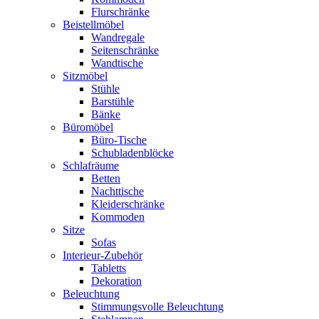
Flurschränke
Beistellmöbel
Wandregale
Seitenschränke
Wandtische
Sitzmöbel
Stühle
Barstühle
Bänke
Büromöbel
Büro-Tische
Schubladenblöcke
Schlafräume
Betten
Nachttische
Kleiderschränke
Kommoden
Sitze
Sofas
Interieur-Zubehör
Tabletts
Dekoration
Beleuchtung
Stimmungsvolle Beleuchtung