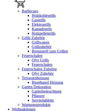
Barbecues
Holzkohlegrills
Gasgrills
Elektrogrills
Kamadogrils
Holzpelletgrills
Grills Zubehör
Grillwagen
Grillzubehör
Brennstoff zum Grillen
Feuerschalen
Ofyr Grills
Feuerschalen
Feuerschalen Zubehör
Ofyr Zubehör
Terrassenheizung
Bioethanol Heizung
Garten Dekoration
Gartenbeleuchtung
Pflanzer
Serviertabletts
Wartungsprodukte
Werbeaktionen