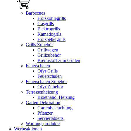
Barbecues
Holzkohlegrills
Gasgrills
Elektrogrills
Kamadogrils
Holzpelletgrills
Grills Zubehör
Grillwagen
Grillzubehör
Brennstoff zum Grillen
Feuerschalen
Ofyr Grills
Feuerschalen
Feuerschalen Zubehör
Ofyr Zubehör
Terrassenheizung
Bioethanol Heizung
Garten Dekoration
Gartenbeleuchtung
Pflanzer
Serviertabletts
Wartungsprodukte
Werbeaktionen