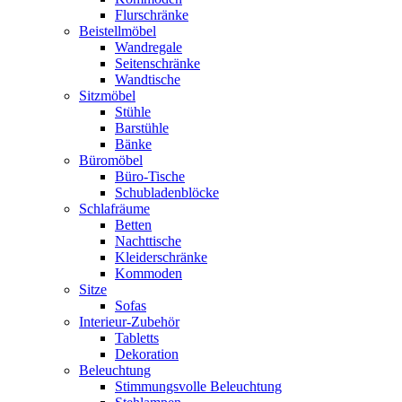
Flurschränke
Beistellmöbel
Wandregale
Seitenschränke
Wandtische
Sitzmöbel
Stühle
Barstühle
Bänke
Büromöbel
Büro-Tische
Schubladenblöcke
Schlafräume
Betten
Nachttische
Kleiderschränke
Kommoden
Sitze
Sofas
Interieur-Zubehör
Tabletts
Dekoration
Beleuchtung
Stimmungsvolle Beleuchtung