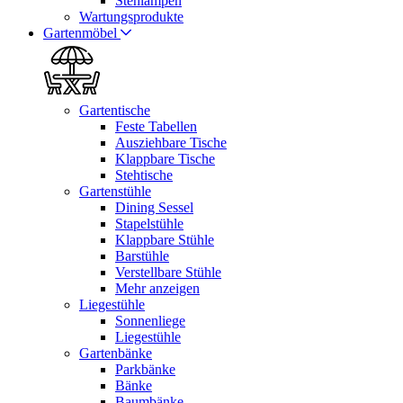
Stehlampen
Wartungsprodukte
Gartenmöbel
Gartentische
Feste Tabellen
Ausziehbare Tische
Klappbare Tische
Stehtische
Gartenstühle
Dining Sessel
Stapelstühle
Klappbare Stühle
Barstühle
Verstellbare Stühle
Mehr anzeigen
Liegestühle
Sonnenliege
Liegestühle
Gartenbänke
Parkbänke
Bänke
Baumbänke