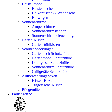
Beistellmöbel
Beistelltische
Balkontische & Wandtische
Barwagen
Sonnenschirme
Ampelschirme
Sonnenschirmständer
Sonnenschirmbeleuchtung
Garten Kissen
Gartenstühlkissen
Schutzabdeckungen
Gartentisch Schutzhülle
Gartenmöbel Schutzhülle
Lounge set Schutzhülle
Sonnenschirm Schutzhülle
Grillgeräte Schutzhülle
Aufbewahrungsboxen
Kissen-Boxen
Tragetasche Kissen
Pflegemittel
Faulenzen