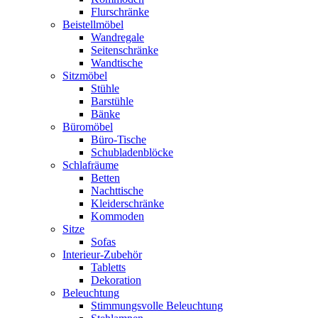
Flurschränke
Beistellmöbel
Wandregale
Seitenschränke
Wandtische
Sitzmöbel
Stühle
Barstühle
Bänke
Büromöbel
Büro-Tische
Schubladenblöcke
Schlafräume
Betten
Nachttische
Kleiderschränke
Kommoden
Sitze
Sofas
Interieur-Zubehör
Tabletts
Dekoration
Beleuchtung
Stimmungsvolle Beleuchtung