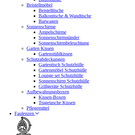
Beistellmöbel
Beistelltische
Balkontische & Wandtische
Barwagen
Sonnenschirme
Ampelschirme
Sonnenschirmständer
Sonnenschirmbeleuchtung
Garten Kissen
Gartenstühlkissen
Schutzabdeckungen
Gartentisch Schutzhülle
Gartenmöbel Schutzhülle
Lounge set Schutzhülle
Sonnenschirm Schutzhülle
Grillgeräte Schutzhülle
Aufbewahrungsboxen
Kissen-Boxen
Tragetasche Kissen
Pflegemittel
Faulenzen