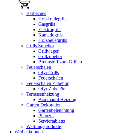
Barbecues
Holzkohlegrills
Gasgrills
Elektrogrills
Kamadogrils
Holzpelletgrills
Grills Zubehör
Grillwagen
Grillzubehör
Brennstoff zum Grillen
Feuerschalen
Ofyr Grills
Feuerschalen
Feuerschalen Zubehör
Ofyr Zubehör
Terrassenheizung
Bioethanol Heizung
Garten Dekoration
Gartenbeleuchtung
Pflanzer
Serviertabletts
Wartungsprodukte
Werbeaktionen