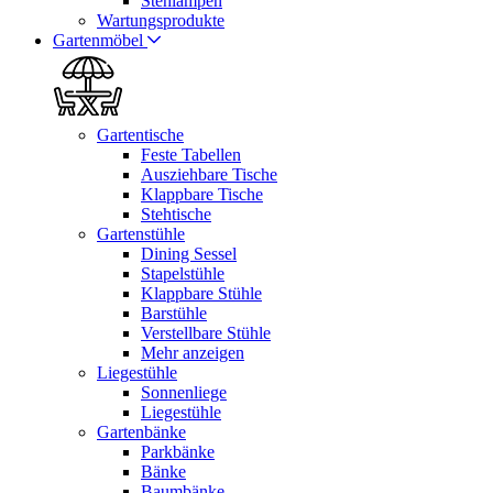
Stehlampen
Wartungsprodukte
Gartenmöbel
Gartentische
Feste Tabellen
Ausziehbare Tische
Klappbare Tische
Stehtische
Gartenstühle
Dining Sessel
Stapelstühle
Klappbare Stühle
Barstühle
Verstellbare Stühle
Mehr anzeigen
Liegestühle
Sonnenliege
Liegestühle
Gartenbänke
Parkbänke
Bänke
Baumbänke