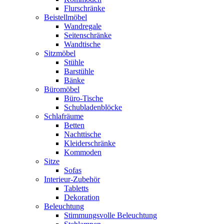
Flurschränke
Beistellmöbel
Wandregale
Seitenschränke
Wandtische
Sitzmöbel
Stühle
Barstühle
Bänke
Büromöbel
Büro-Tische
Schubladenblöcke
Schlafräume
Betten
Nachttische
Kleiderschränke
Kommoden
Sitze
Sofas
Interieur-Zubehör
Tabletts
Dekoration
Beleuchtung
Stimmungsvolle Beleuchtung