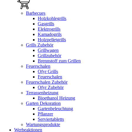
Barbecues
Holzkohlegrills
Gasgrills
Elektrogrills
Kamadogrils
Holzpelletgrills
Grills Zubehör
Grillwagen
Grillzubehör
Brennstoff zum Grillen
Feuerschalen
Ofyr Grills
Feuerschalen
Feuerschalen Zubehör
Ofyr Zubehör
Terrassenheizung
Bioethanol Heizung
Garten Dekoration
Gartenbeleuchtung
Pflanzer
Serviertabletts
Wartungsprodukte
Werbeaktionen