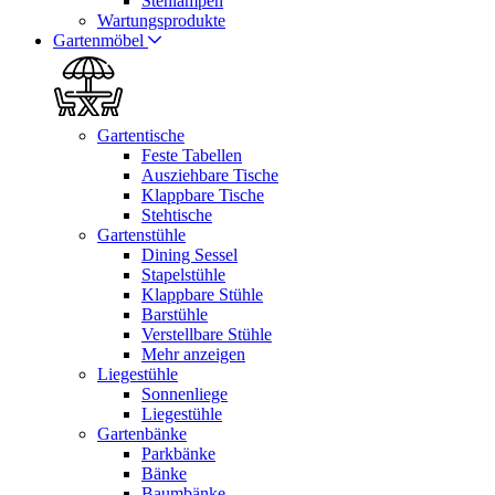
Stehlampen
Wartungsprodukte
Gartenmöbel
Gartentische
Feste Tabellen
Ausziehbare Tische
Klappbare Tische
Stehtische
Gartenstühle
Dining Sessel
Stapelstühle
Klappbare Stühle
Barstühle
Verstellbare Stühle
Mehr anzeigen
Liegestühle
Sonnenliege
Liegestühle
Gartenbänke
Parkbänke
Bänke
Baumbänke