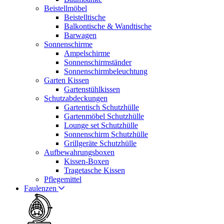
Beistellmöbel
Beistelltische
Balkontische & Wandtische
Barwagen
Sonnenschirme
Ampelschirme
Sonnenschirmständer
Sonnenschirmbeleuchtung
Garten Kissen
Gartenstühlkissen
Schutzabdeckungen
Gartentisch Schutzhülle
Gartenmöbel Schutzhülle
Lounge set Schutzhülle
Sonnenschirm Schutzhülle
Grillgeräte Schutzhülle
Aufbewahrungsboxen
Kissen-Boxen
Tragetasche Kissen
Pflegemittel
Faulenzen