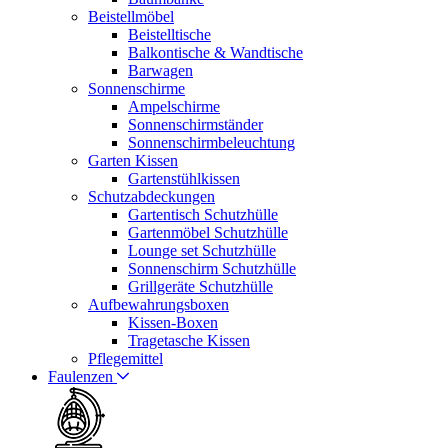
Beistellmöbel
Beistelltische
Balkontische & Wandtische
Barwagen
Sonnenschirme
Ampelschirme
Sonnenschirmständer
Sonnenschirmbeleuchtung
Garten Kissen
Gartenstühlkissen
Schutzabdeckungen
Gartentisch Schutzhülle
Gartenmöbel Schutzhülle
Lounge set Schutzhülle
Sonnenschirm Schutzhülle
Grillgeräte Schutzhülle
Aufbewahrungsboxen
Kissen-Boxen
Tragetasche Kissen
Pflegemittel
Faulenzen