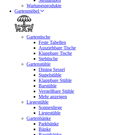
Stehlampen
Wartungsprodukte
Gartenmöbel
Gartentische
Feste Tabellen
Ausziehbare Tische
Klappbare Tische
Stehtische
Gartenstühle
Dining Sessel
Stapelstühle
Klappbare Stühle
Barstühle
Verstellbare Stühle
Mehr anzeigen
Liegestühle
Sonnenliege
Liegestühle
Gartenbänke
Parkbänke
Bänke
Baumbänke