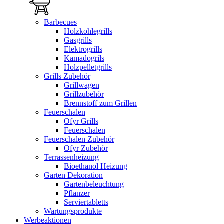
Barbecues
Holzkohlegrills
Gasgrills
Elektrogrills
Kamadogrils
Holzpelletgrills
Grills Zubehör
Grillwagen
Grillzubehör
Brennstoff zum Grillen
Feuerschalen
Ofyr Grills
Feuerschalen
Feuerschalen Zubehör
Ofyr Zubehör
Terrassenheizung
Bioethanol Heizung
Garten Dekoration
Gartenbeleuchtung
Pflanzer
Serviertabletts
Wartungsprodukte
Werbeaktionen