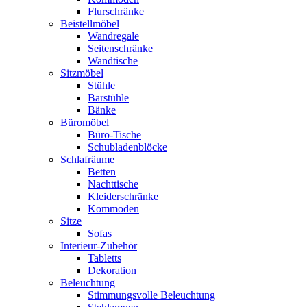
Flurschränke
Beistellmöbel
Wandregale
Seitenschränke
Wandtische
Sitzmöbel
Stühle
Barstühle
Bänke
Büromöbel
Büro-Tische
Schubladenblöcke
Schlafräume
Betten
Nachttische
Kleiderschränke
Kommoden
Sitze
Sofas
Interieur-Zubehör
Tabletts
Dekoration
Beleuchtung
Stimmungsvolle Beleuchtung