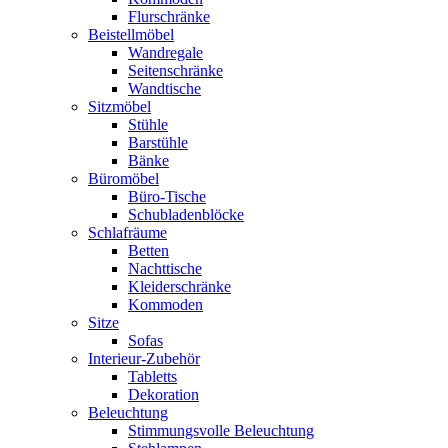
Flurschränke
Beistellmöbel
Wandregale
Seitenschränke
Wandtische
Sitzmöbel
Stühle
Barstühle
Bänke
Büromöbel
Büro-Tische
Schubladenblöcke
Schlafräume
Betten
Nachttische
Kleiderschränke
Kommoden
Sitze
Sofas
Interieur-Zubehör
Tabletts
Dekoration
Beleuchtung
Stimmungsvolle Beleuchtung