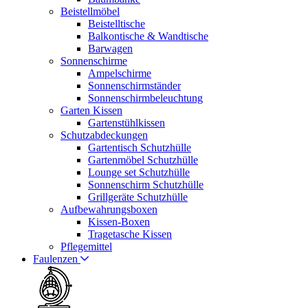
Beistellmöbel
Beistelltische
Balkontische & Wandtische
Barwagen
Sonnenschirme
Ampelschirme
Sonnenschirmständer
Sonnenschirmbeleuchtung
Garten Kissen
Gartenstühlkissen
Schutzabdeckungen
Gartentisch Schutzhülle
Gartenmöbel Schutzhülle
Lounge set Schutzhülle
Sonnenschirm Schutzhülle
Grillgeräte Schutzhülle
Aufbewahrungsboxen
Kissen-Boxen
Tragetasche Kissen
Pflegemittel
Faulenzen