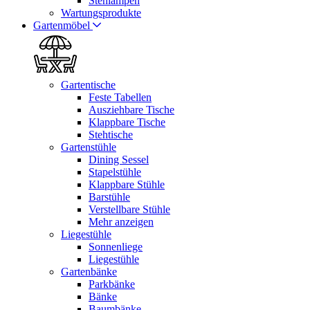
Stehlampen
Wartungsprodukte
Gartenmöbel
Gartentische
Feste Tabellen
Ausziehbare Tische
Klappbare Tische
Stehtische
Gartenstühle
Dining Sessel
Stapelstühle
Klappbare Stühle
Barstühle
Verstellbare Stühle
Mehr anzeigen
Liegestühle
Sonnenliege
Liegestühle
Gartenbänke
Parkbänke
Bänke
Baumbänke