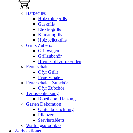
Barbecues
Holzkohlegrills
Gasgrills
Elektrogrills
Kamadogrils
Holzpelletgrills
Grills Zubehör
Grillwagen
Grillzubehör
Brennstoff zum Grillen
Feuerschalen
Ofyr Grills
Feuerschalen
Feuerschalen Zubehör
Ofyr Zubehör
Terrassenheizung
Bioethanol Heizung
Garten Dekoration
Gartenbeleuchtung
Pflanzer
Serviertabletts
Wartungsprodukte
Werbeaktionen