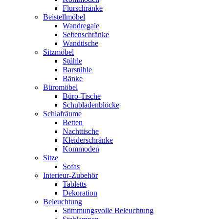
Flurschränke
Beistellmöbel
Wandregale
Seitenschränke
Wandtische
Sitzmöbel
Stühle
Barstühle
Bänke
Büromöbel
Büro-Tische
Schubladenblöcke
Schlafräume
Betten
Nachttische
Kleiderschränke
Kommoden
Sitze
Sofas
Interieur-Zubehör
Tabletts
Dekoration
Beleuchtung
Stimmungsvolle Beleuchtung