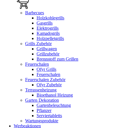
Barbecues
Holzkohlegrills
Gasgrills
Elektrogrills
Kamadogrils
Holzpelletgrills
Grills Zubehör
Grillwagen
Grillzubehör
Brennstoff zum Grillen
Feuerschalen
Ofyr Grills
Feuerschalen
Feuerschalen Zubehör
Ofyr Zubehör
Terrassenheizung
Bioethanol Heizung
Garten Dekoration
Gartenbeleuchtung
Pflanzer
Serviertabletts
Wartungsprodukte
Werbeaktionen