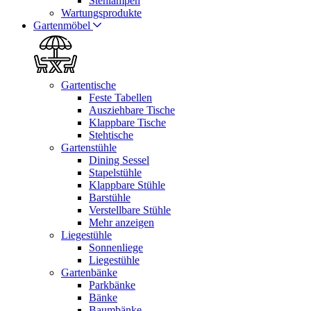
Stehlampen
Wartungsprodukte
Gartenmöbel
Gartentische
Feste Tabellen
Ausziehbare Tische
Klappbare Tische
Stehtische
Gartenstühle
Dining Sessel
Stapelstühle
Klappbare Stühle
Barstühle
Verstellbare Stühle
Mehr anzeigen
Liegestühle
Sonnenliege
Liegestühle
Gartenbänke
Parkbänke
Bänke
Baumbänke