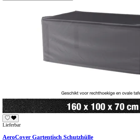
Lieferbar
AeroCover Gartentisch Schutzhülle