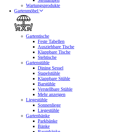
Stehlampen
Wartungsprodukte
Gartenmöbel
Gartentische
Feste Tabellen
Ausziehbare Tische
Klappbare Tische
Stehtische
Gartenstühle
Dining Sessel
Stapelstühle
Klappbare Stühle
Barstühle
Verstellbare Stühle
Mehr anzeigen
Liegestühle
Sonnenliege
Liegestühle
Gartenbänke
Parkbänke
Bänke
Baumbänke