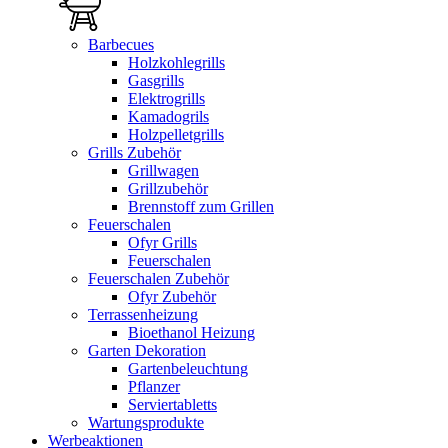
Barbecues
Holzkohlegrills
Gasgrills
Elektrogrills
Kamadogrils
Holzpelletgrills
Grills Zubehör
Grillwagen
Grillzubehör
Brennstoff zum Grillen
Feuerschalen
Ofyr Grills
Feuerschalen
Feuerschalen Zubehör
Ofyr Zubehör
Terrassenheizung
Bioethanol Heizung
Garten Dekoration
Gartenbeleuchtung
Pflanzer
Serviertabletts
Wartungsprodukte
Werbeaktionen