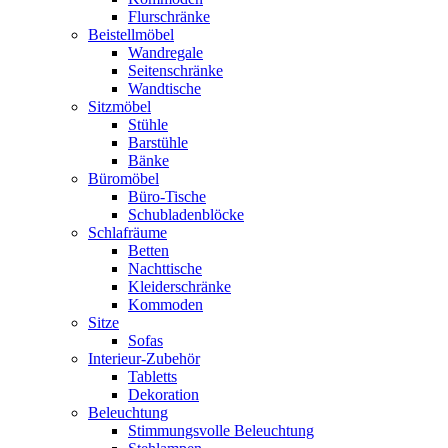
Flurschränke
Beistellmöbel
Wandregale
Seitenschränke
Wandtische
Sitzmöbel
Stühle
Barstühle
Bänke
Büromöbel
Büro-Tische
Schubladenblöcke
Schlafräume
Betten
Nachttische
Kleiderschränke
Kommoden
Sitze
Sofas
Interieur-Zubehör
Tabletts
Dekoration
Beleuchtung
Stimmungsvolle Beleuchtung