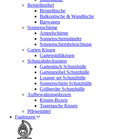
Beistellmöbel
Beistelltische
Balkontische & Wandtische
Barwagen
Sonnenschirme
Ampelschirme
Sonnenschirmständer
Sonnenschirmbeleuchtung
Garten Kissen
Gartenstühlkissen
Schutzabdeckungen
Gartentisch Schutzhülle
Gartenmöbel Schutzhülle
Lounge set Schutzhülle
Sonnenschirm Schutzhülle
Grillgeräte Schutzhülle
Aufbewahrungsboxen
Kissen-Boxen
Tragetasche Kissen
Pflegemittel
Faulenzen