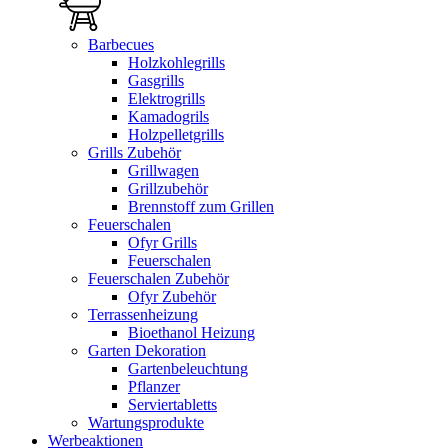
Barbecues
Holzkohlegrills
Gasgrills
Elektrogrills
Kamadogrils
Holzpelletgrills
Grills Zubehör
Grillwagen
Grillzubehör
Brennstoff zum Grillen
Feuerschalen
Ofyr Grills
Feuerschalen
Feuerschalen Zubehör
Ofyr Zubehör
Terrassenheizung
Bioethanol Heizung
Garten Dekoration
Gartenbeleuchtung
Pflanzer
Serviertabletts
Wartungsprodukte
Werbeaktionen