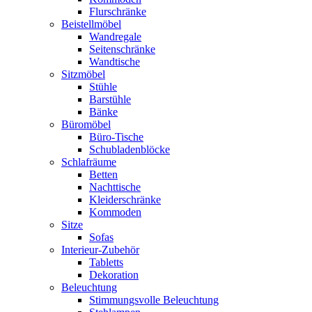
Flurschränke
Beistellmöbel
Wandregale
Seitenschränke
Wandtische
Sitzmöbel
Stühle
Barstühle
Bänke
Büromöbel
Büro-Tische
Schubladenblöcke
Schlafräume
Betten
Nachttische
Kleiderschränke
Kommoden
Sitze
Sofas
Interieur-Zubehör
Tabletts
Dekoration
Beleuchtung
Stimmungsvolle Beleuchtung