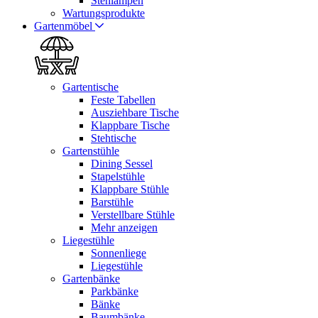
Stehlampen
Wartungsprodukte
Gartenmöbel
Gartentische
Feste Tabellen
Ausziehbare Tische
Klappbare Tische
Stehtische
Gartenstühle
Dining Sessel
Stapelstühle
Klappbare Stühle
Barstühle
Verstellbare Stühle
Mehr anzeigen
Liegestühle
Sonnenliege
Liegestühle
Gartenbänke
Parkbänke
Bänke
Baumbänke