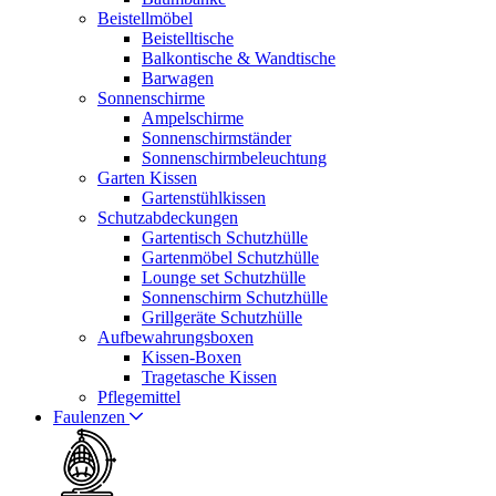
Beistellmöbel
Beistelltische
Balkontische & Wandtische
Barwagen
Sonnenschirme
Ampelschirme
Sonnenschirmständer
Sonnenschirmbeleuchtung
Garten Kissen
Gartenstühlkissen
Schutzabdeckungen
Gartentisch Schutzhülle
Gartenmöbel Schutzhülle
Lounge set Schutzhülle
Sonnenschirm Schutzhülle
Grillgeräte Schutzhülle
Aufbewahrungsboxen
Kissen-Boxen
Tragetasche Kissen
Pflegemittel
Faulenzen