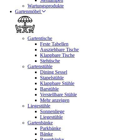
Stehlampen
Wartungsprodukte
Gartenmöbel
Gartentische
Feste Tabellen
Ausziehbare Tische
Klappbare Tische
Stehtische
Gartenstühle
Dining Sessel
Stapelstühle
Klappbare Stühle
Barstühle
Verstellbare Stühle
Mehr anzeigen
Liegestühle
Sonnenliege
Liegestühle
Gartenbänke
Parkbänke
Bänke
Baumbänke