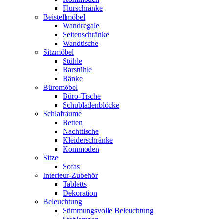
Flurschränke
Beistellmöbel
Wandregale
Seitenschränke
Wandtische
Sitzmöbel
Stühle
Barstühle
Bänke
Büromöbel
Büro-Tische
Schubladenblöcke
Schlafräume
Betten
Nachttische
Kleiderschränke
Kommoden
Sitze
Sofas
Interieur-Zubehör
Tabletts
Dekoration
Beleuchtung
Stimmungsvolle Beleuchtung