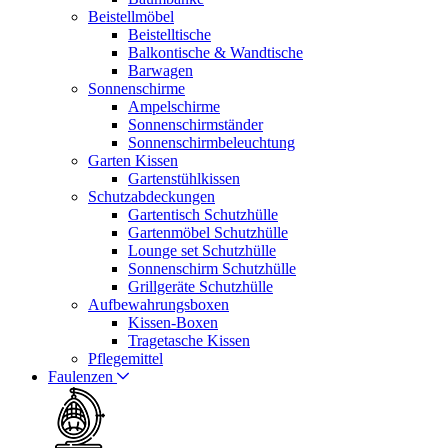
Beistellmöbel
Beistelltische
Balkontische & Wandtische
Barwagen
Sonnenschirme
Ampelschirme
Sonnenschirmständer
Sonnenschirmbeleuchtung
Garten Kissen
Gartenstühlkissen
Schutzabdeckungen
Gartentisch Schutzhülle
Gartenmöbel Schutzhülle
Lounge set Schutzhülle
Sonnenschirm Schutzhülle
Grillgeräte Schutzhülle
Aufbewahrungsboxen
Kissen-Boxen
Tragetasche Kissen
Pflegemittel
Faulenzen