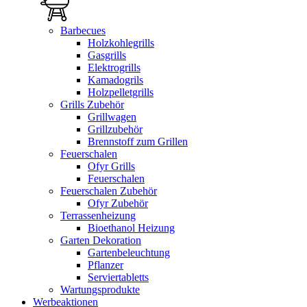
Barbecues
Holzkohlegrills
Gasgrills
Elektrogrills
Kamadogrils
Holzpelletgrills
Grills Zubehör
Grillwagen
Grillzubehör
Brennstoff zum Grillen
Feuerschalen
Ofyr Grills
Feuerschalen
Feuerschalen Zubehör
Ofyr Zubehör
Terrassenheizung
Bioethanol Heizung
Garten Dekoration
Gartenbeleuchtung
Pflanzer
Serviertabletts
Wartungsprodukte
Werbeaktionen