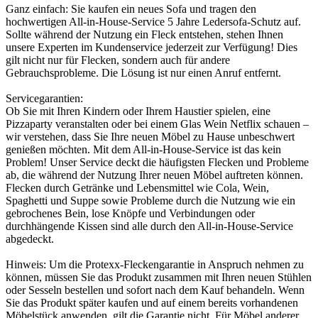
Ganz einfach: Sie kaufen ein neues Sofa und tragen den
hochwertigen All-in-House-Service 5 Jahre Ledersofa-Schutz auf.
Sollte während der Nutzung ein Fleck entstehen, stehen Ihnen
unsere Experten im Kundenservice jederzeit zur Verfügung! Dies
gilt nicht nur für Flecken, sondern auch für andere
Gebrauchsprobleme. Die Lösung ist nur einen Anruf entfernt.
Servicegarantien:
Ob Sie mit Ihren Kindern oder Ihrem Haustier spielen, eine
Pizzaparty veranstalten oder bei einem Glas Wein Netflix schauen –
wir verstehen, dass Sie Ihre neuen Möbel zu Hause unbeschwert
genießen möchten. Mit dem All-in-House-Service ist das kein
Problem! Unser Service deckt die häufigsten Flecken und Probleme
ab, die während der Nutzung Ihrer neuen Möbel auftreten können.
Flecken durch Getränke und Lebensmittel wie Cola, Wein,
Spaghetti und Suppe sowie Probleme durch die Nutzung wie ein
gebrochenes Bein, lose Knöpfe und Verbindungen oder
durchhängende Kissen sind alle durch den All-in-House-Service
abgedeckt.
Hinweis: Um die Protexx-Fleckengarantie in Anspruch nehmen zu
können, müssen Sie das Produkt zusammen mit Ihren neuen Stühlen
oder Sesseln bestellen und sofort nach dem Kauf behandeln. Wenn
Sie das Produkt später kaufen und auf einem bereits vorhandenen
Möbelstück anwenden, gilt die Garantie nicht. Für Möbel anderer