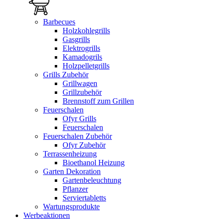
Barbecues
Holzkohlegrills
Gasgrills
Elektrogrills
Kamadogrils
Holzpelletgrills
Grills Zubehör
Grillwagen
Grillzubehör
Brennstoff zum Grillen
Feuerschalen
Ofyr Grills
Feuerschalen
Feuerschalen Zubehör
Ofyr Zubehör
Terrassenheizung
Bioethanol Heizung
Garten Dekoration
Gartenbeleuchtung
Pflanzer
Serviertabletts
Wartungsprodukte
Werbeaktionen