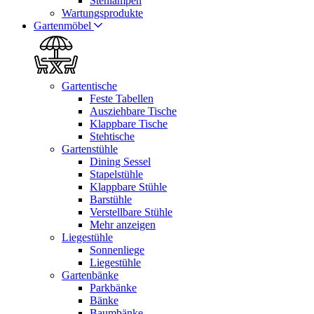
Stehlampen
Wartungsprodukte
Gartenmöbel
Gartentische
Feste Tabellen
Ausziehbare Tische
Klappbare Tische
Stehtische
Gartenstühle
Dining Sessel
Stapelstühle
Klappbare Stühle
Barstühle
Verstellbare Stühle
Mehr anzeigen
Liegestühle
Sonnenliege
Liegestühle
Gartenbänke
Parkbänke
Bänke
Baumbänke