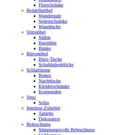
Flurschränke
Beistellmöbel
Wandregale
Seitenschränke
Wandtische
Sitzmöbel
Stühle
Barstühle
Bänke
Büromöbel
Büro-Tische
Schubladenblöcke
Schlafräume
Betten
Nachttische
Kleiderschränke
Kommoden
Sitze
Sofas
Interieur-Zubehör
Tabletts
Dekoration
Beleuchtung
Stimmungsvolle Beleuchtung