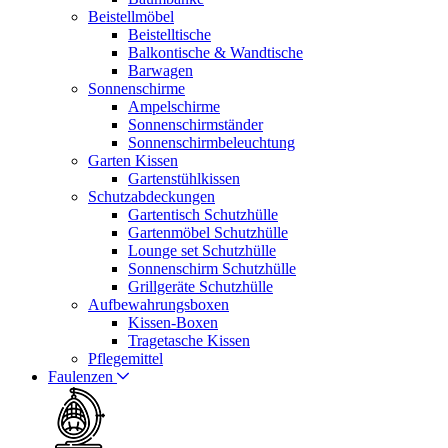
Beistellmöbel
Beistelltische
Balkontische & Wandtische
Barwagen
Sonnenschirme
Ampelschirme
Sonnenschirmständer
Sonnenschirmbeleuchtung
Garten Kissen
Gartenstühlkissen
Schutzabdeckungen
Gartentisch Schutzhülle
Gartenmöbel Schutzhülle
Lounge set Schutzhülle
Sonnenschirm Schutzhülle
Grillgeräte Schutzhülle
Aufbewahrungsboxen
Kissen-Boxen
Tragetasche Kissen
Pflegemittel
Faulenzen