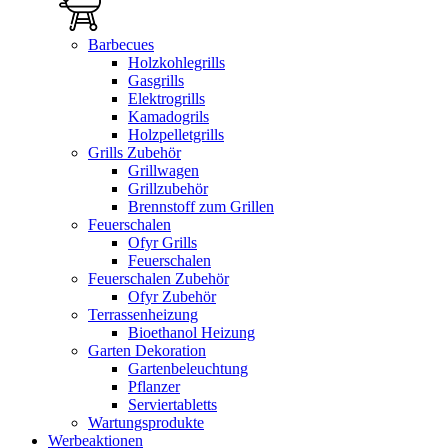
Barbecues
Holzkohlegrills
Gasgrills
Elektrogrills
Kamadogrils
Holzpelletgrills
Grills Zubehör
Grillwagen
Grillzubehör
Brennstoff zum Grillen
Feuerschalen
Ofyr Grills
Feuerschalen
Feuerschalen Zubehör
Ofyr Zubehör
Terrassenheizung
Bioethanol Heizung
Garten Dekoration
Gartenbeleuchtung
Pflanzer
Serviertabletts
Wartungsprodukte
Werbeaktionen