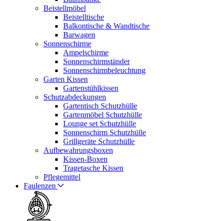
Beistellmöbel
Beistelltische
Balkontische & Wandtische
Barwagen
Sonnenschirme
Ampelschirme
Sonnenschirmständer
Sonnenschirmbeleuchtung
Garten Kissen
Gartenstühlkissen
Schutzabdeckungen
Gartentisch Schutzhülle
Gartenmöbel Schutzhülle
Lounge set Schutzhülle
Sonnenschirm Schutzhülle
Grillgeräte Schutzhülle
Aufbewahrungsboxen
Kissen-Boxen
Tragetasche Kissen
Pflegemittel
Faulenzen