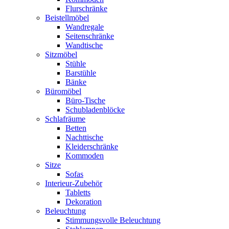
Flurschränke
Beistellmöbel
Wandregale
Seitenschränke
Wandtische
Sitzmöbel
Stühle
Barstühle
Bänke
Büromöbel
Büro-Tische
Schubladenblöcke
Schlafräume
Betten
Nachttische
Kleiderschränke
Kommoden
Sitze
Sofas
Interieur-Zubehör
Tabletts
Dekoration
Beleuchtung
Stimmungsvolle Beleuchtung