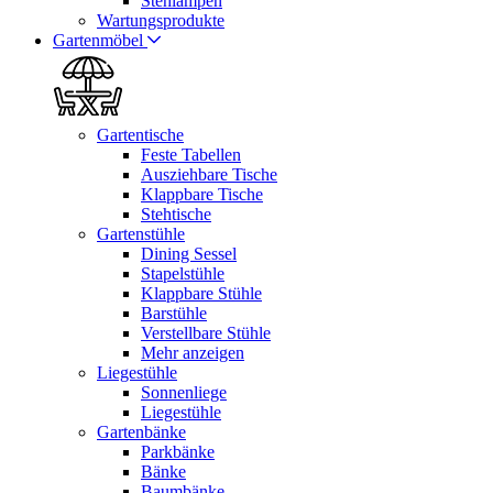
Stehlampen
Wartungsprodukte
Gartenmöbel
Gartentische
Feste Tabellen
Ausziehbare Tische
Klappbare Tische
Stehtische
Gartenstühle
Dining Sessel
Stapelstühle
Klappbare Stühle
Barstühle
Verstellbare Stühle
Mehr anzeigen
Liegestühle
Sonnenliege
Liegestühle
Gartenbänke
Parkbänke
Bänke
Baumbänke