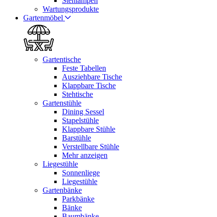
Stehlampen
Wartungsprodukte
Gartenmöbel
Gartentische
Feste Tabellen
Ausziehbare Tische
Klappbare Tische
Stehtische
Gartenstühle
Dining Sessel
Stapelstühle
Klappbare Stühle
Barstühle
Verstellbare Stühle
Mehr anzeigen
Liegestühle
Sonnenliege
Liegestühle
Gartenbänke
Parkbänke
Bänke
Baumbänke