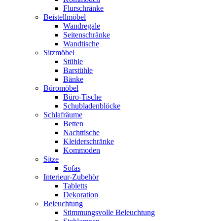
Flurschränke
Beistellmöbel
Wandregale
Seitenschränke
Wandtische
Sitzmöbel
Stühle
Barstühle
Bänke
Büromöbel
Büro-Tische
Schubladenblöcke
Schlafräume
Betten
Nachttische
Kleiderschränke
Kommoden
Sitze
Sofas
Interieur-Zubehör
Tabletts
Dekoration
Beleuchtung
Stimmungsvolle Beleuchtung