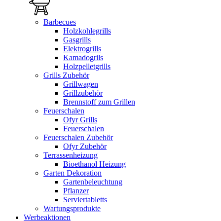
Barbecues
Holzkohlegrills
Gasgrills
Elektrogrills
Kamadogrils
Holzpelletgrills
Grills Zubehör
Grillwagen
Grillzubehör
Brennstoff zum Grillen
Feuerschalen
Ofyr Grills
Feuerschalen
Feuerschalen Zubehör
Ofyr Zubehör
Terrassenheizung
Bioethanol Heizung
Garten Dekoration
Gartenbeleuchtung
Pflanzer
Serviertabletts
Wartungsprodukte
Werbeaktionen