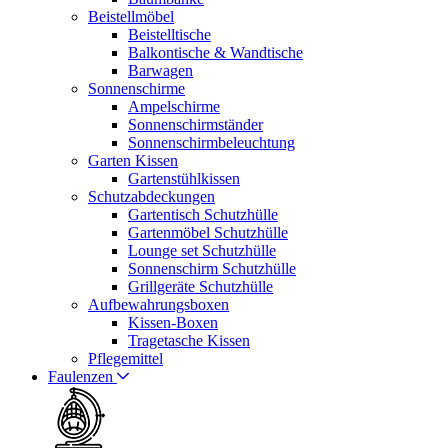
Beistellmöbel
Beistelltische
Balkontische & Wandtische
Barwagen
Sonnenschirme
Ampelschirme
Sonnenschirmständer
Sonnenschirmbeleuchtung
Garten Kissen
Gartenstühlkissen
Schutzabdeckungen
Gartentisch Schutzhülle
Gartenmöbel Schutzhülle
Lounge set Schutzhülle
Sonnenschirm Schutzhülle
Grillgeräte Schutzhülle
Aufbewahrungsboxen
Kissen-Boxen
Tragetasche Kissen
Pflegemittel
Faulenzen