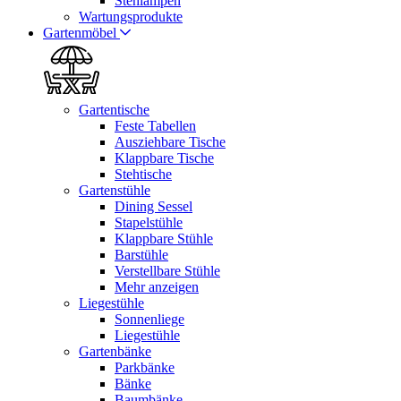
Stehlampen
Wartungsprodukte
Gartenmöbel
Gartentische
Feste Tabellen
Ausziehbare Tische
Klappbare Tische
Stehtische
Gartenstühle
Dining Sessel
Stapelstühle
Klappbare Stühle
Barstühle
Verstellbare Stühle
Mehr anzeigen
Liegestühle
Sonnenliege
Liegestühle
Gartenbänke
Parkbänke
Bänke
Baumbänke