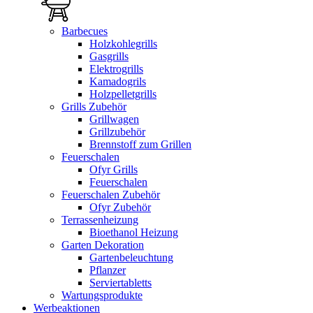
Barbecues
Holzkohlegrills
Gasgrills
Elektrogrills
Kamadogrils
Holzpelletgrills
Grills Zubehör
Grillwagen
Grillzubehör
Brennstoff zum Grillen
Feuerschalen
Ofyr Grills
Feuerschalen
Feuerschalen Zubehör
Ofyr Zubehör
Terrassenheizung
Bioethanol Heizung
Garten Dekoration
Gartenbeleuchtung
Pflanzer
Serviertabletts
Wartungsprodukte
Werbeaktionen