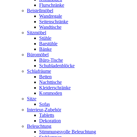
Flurschränke
Beistellmöbel
Wandregale
Seitenschränke
Wandtische
Sitzmöbel
Stühle
Barstühle
Bänke
Büromöbel
Büro-Tische
Schubladenblöcke
Schlafräume
Betten
Nachttische
Kleiderschränke
Kommoden
Sitze
Sofas
Interieur-Zubehör
Tabletts
Dekoration
Beleuchtung
Stimmungsvolle Beleuchtung