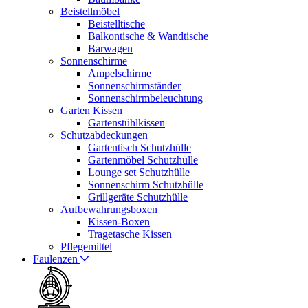
Beistellmöbel
Beistelltische
Balkontische & Wandtische
Barwagen
Sonnenschirme
Ampelschirme
Sonnenschirmständer
Sonnenschirmbeleuchtung
Garten Kissen
Gartenstühlkissen
Schutzabdeckungen
Gartentisch Schutzhülle
Gartenmöbel Schutzhülle
Lounge set Schutzhülle
Sonnenschirm Schutzhülle
Grillgeräte Schutzhülle
Aufbewahrungsboxen
Kissen-Boxen
Tragetasche Kissen
Pflegemittel
Faulenzen