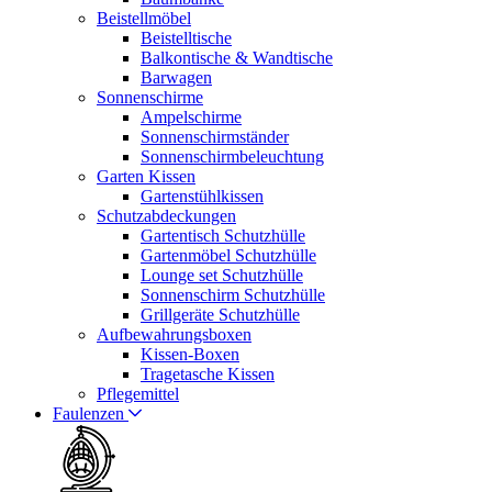
Beistellmöbel
Beistelltische
Balkontische & Wandtische
Barwagen
Sonnenschirme
Ampelschirme
Sonnenschirmständer
Sonnenschirmbeleuchtung
Garten Kissen
Gartenstühlkissen
Schutzabdeckungen
Gartentisch Schutzhülle
Gartenmöbel Schutzhülle
Lounge set Schutzhülle
Sonnenschirm Schutzhülle
Grillgeräte Schutzhülle
Aufbewahrungsboxen
Kissen-Boxen
Tragetasche Kissen
Pflegemittel
Faulenzen