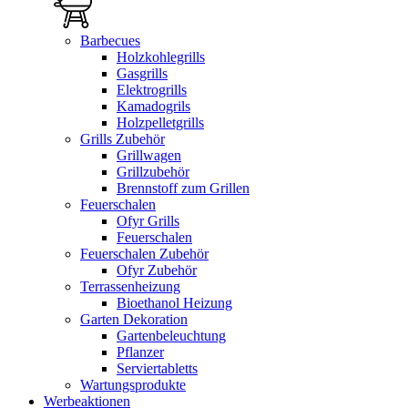
Barbecues
Holzkohlegrills
Gasgrills
Elektrogrills
Kamadogrils
Holzpelletgrills
Grills Zubehör
Grillwagen
Grillzubehör
Brennstoff zum Grillen
Feuerschalen
Ofyr Grills
Feuerschalen
Feuerschalen Zubehör
Ofyr Zubehör
Terrassenheizung
Bioethanol Heizung
Garten Dekoration
Gartenbeleuchtung
Pflanzer
Serviertabletts
Wartungsprodukte
Werbeaktionen