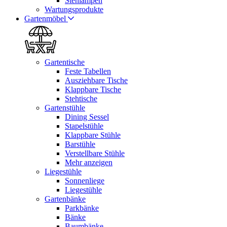
Stehlampen
Wartungsprodukte
Gartenmöbel
Gartentische
Feste Tabellen
Ausziehbare Tische
Klappbare Tische
Stehtische
Gartenstühle
Dining Sessel
Stapelstühle
Klappbare Stühle
Barstühle
Verstellbare Stühle
Mehr anzeigen
Liegestühle
Sonnenliege
Liegestühle
Gartenbänke
Parkbänke
Bänke
Baumbänke