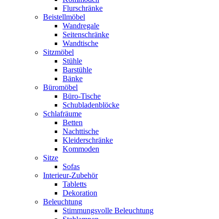
Flurschränke
Beistellmöbel
Wandregale
Seitenschränke
Wandtische
Sitzmöbel
Stühle
Barstühle
Bänke
Büromöbel
Büro-Tische
Schubladenblöcke
Schlafräume
Betten
Nachttische
Kleiderschränke
Kommoden
Sitze
Sofas
Interieur-Zubehör
Tabletts
Dekoration
Beleuchtung
Stimmungsvolle Beleuchtung