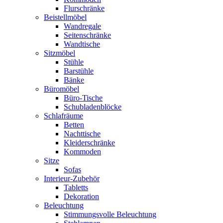
Flurschränke
Beistellmöbel
Wandregale
Seitenschränke
Wandtische
Sitzmöbel
Stühle
Barstühle
Bänke
Büromöbel
Büro-Tische
Schubladenblöcke
Schlafräume
Betten
Nachttische
Kleiderschränke
Kommoden
Sitze
Sofas
Interieur-Zubehör
Tabletts
Dekoration
Beleuchtung
Stimmungsvolle Beleuchtung