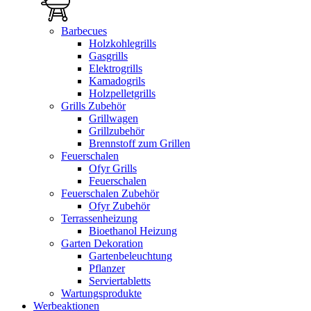
Barbecues
Holzkohlegrills
Gasgrills
Elektrogrills
Kamadogrils
Holzpelletgrills
Grills Zubehör
Grillwagen
Grillzubehör
Brennstoff zum Grillen
Feuerschalen
Ofyr Grills
Feuerschalen
Feuerschalen Zubehör
Ofyr Zubehör
Terrassenheizung
Bioethanol Heizung
Garten Dekoration
Gartenbeleuchtung
Pflanzer
Serviertabletts
Wartungsprodukte
Werbeaktionen