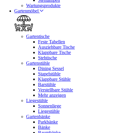
Stehlampen
Wartungsprodukte
Gartenmöbel
Gartentische
Feste Tabellen
Ausziehbare Tische
Klappbare Tische
Stehtische
Gartenstühle
Dining Sessel
Stapelstühle
Klappbare Stühle
Barstühle
Verstellbare Stühle
Mehr anzeigen
Liegestühle
Sonnenliege
Liegestühle
Gartenbänke
Parkbänke
Bänke
Baumbänke