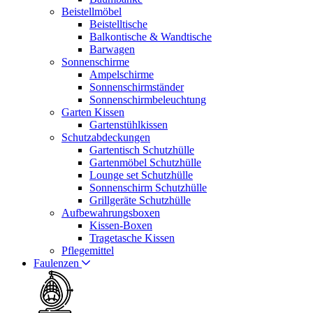
Beistellmöbel
Beistelltische
Balkontische & Wandtische
Barwagen
Sonnenschirme
Ampelschirme
Sonnenschirmständer
Sonnenschirmbeleuchtung
Garten Kissen
Gartenstühlkissen
Schutzabdeckungen
Gartentisch Schutzhülle
Gartenmöbel Schutzhülle
Lounge set Schutzhülle
Sonnenschirm Schutzhülle
Grillgeräte Schutzhülle
Aufbewahrungsboxen
Kissen-Boxen
Tragetasche Kissen
Pflegemittel
Faulenzen