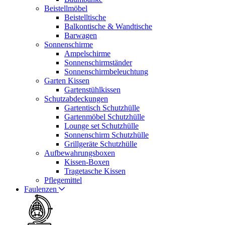
Beistellmöbel
Beistelltische
Balkontische & Wandtische
Barwagen
Sonnenschirme
Ampelschirme
Sonnenschirmständer
Sonnenschirmbeleuchtung
Garten Kissen
Gartenstühlkissen
Schutzabdeckungen
Gartentisch Schutzhülle
Gartenmöbel Schutzhülle
Lounge set Schutzhülle
Sonnenschirm Schutzhülle
Grillgeräte Schutzhülle
Aufbewahrungsboxen
Kissen-Boxen
Tragetasche Kissen
Pflegemittel
Faulenzen