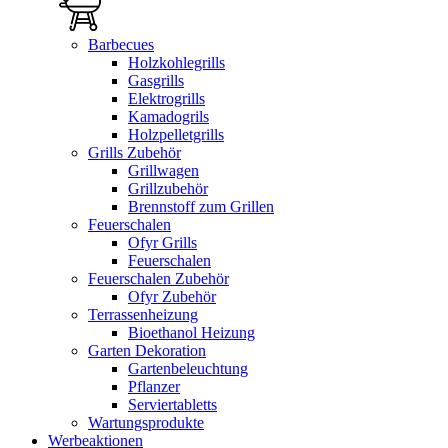
Barbecues
Holzkohlegrills
Gasgrills
Elektrogrills
Kamadogrils
Holzpelletgrills
Grills Zubehör
Grillwagen
Grillzubehör
Brennstoff zum Grillen
Feuerschalen
Ofyr Grills
Feuerschalen
Feuerschalen Zubehör
Ofyr Zubehör
Terrassenheizung
Bioethanol Heizung
Garten Dekoration
Gartenbeleuchtung
Pflanzer
Serviertabletts
Wartungsprodukte
Werbeaktionen