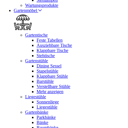
Stehlampen
Wartungsprodukte
Gartenmöbel
Gartentische
Feste Tabellen
Ausziehbare Tische
Klappbare Tische
Stehtische
Gartenstühle
Dining Sessel
Stapelstühle
Klappbare Stühle
Barstühle
Verstellbare Stühle
Mehr anzeigen
Liegestühle
Sonnenliege
Liegestühle
Gartenbänke
Parkbänke
Bänke
Baumbänke