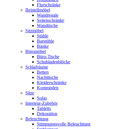
Flurschränke
Beistellmöbel
Wandregale
Seitenschränke
Wandtische
Sitzmöbel
Stühle
Barstühle
Bänke
Büromöbel
Büro-Tische
Schubladenblöcke
Schlafräume
Betten
Nachttische
Kleiderschränke
Kommoden
Sitze
Sofas
Interieur-Zubehör
Tabletts
Dekoration
Beleuchtung
Stimmungsvolle Beleuchtung