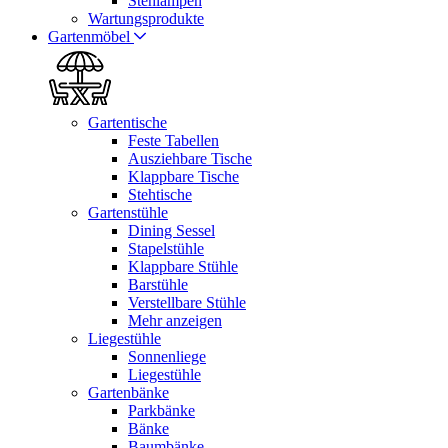
Stehlampen
Wartungsprodukte
Gartenmöbel
Gartentische
Feste Tabellen
Ausziehbare Tische
Klappbare Tische
Stehtische
Gartenstühle
Dining Sessel
Stapelstühle
Klappbare Stühle
Barstühle
Verstellbare Stühle
Mehr anzeigen
Liegestühle
Sonnenliege
Liegestühle
Gartenbänke
Parkbänke
Bänke
Baumbänke