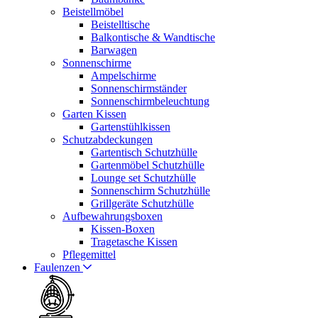
Beistellmöbel
Beistelltische
Balkontische & Wandtische
Barwagen
Sonnenschirme
Ampelschirme
Sonnenschirmständer
Sonnenschirmbeleuchtung
Garten Kissen
Gartenstühlkissen
Schutzabdeckungen
Gartentisch Schutzhülle
Gartenmöbel Schutzhülle
Lounge set Schutzhülle
Sonnenschirm Schutzhülle
Grillgeräte Schutzhülle
Aufbewahrungsboxen
Kissen-Boxen
Tragetasche Kissen
Pflegemittel
Faulenzen