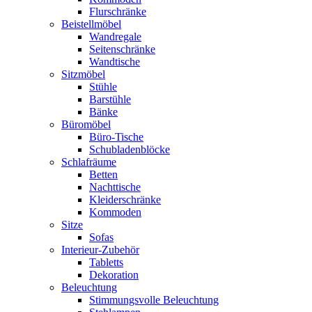
Flurschränke
Beistellmöbel
Wandregale
Seitenschränke
Wandtische
Sitzmöbel
Stühle
Barstühle
Bänke
Büromöbel
Büro-Tische
Schubladenblöcke
Schlafräume
Betten
Nachttische
Kleiderschränke
Kommoden
Sitze
Sofas
Interieur-Zubehör
Tabletts
Dekoration
Beleuchtung
Stimmungsvolle Beleuchtung