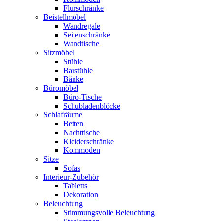
Flurschränke
Beistellmöbel
Wandregale
Seitenschränke
Wandtische
Sitzmöbel
Stühle
Barstühle
Bänke
Büromöbel
Büro-Tische
Schubladenblöcke
Schlafräume
Betten
Nachttische
Kleiderschränke
Kommoden
Sitze
Sofas
Interieur-Zubehör
Tabletts
Dekoration
Beleuchtung
Stimmungsvolle Beleuchtung