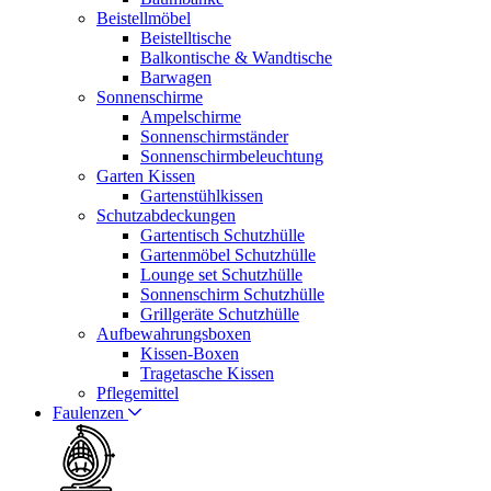
Beistellmöbel
Beistelltische
Balkontische & Wandtische
Barwagen
Sonnenschirme
Ampelschirme
Sonnenschirmständer
Sonnenschirmbeleuchtung
Garten Kissen
Gartenstühlkissen
Schutzabdeckungen
Gartentisch Schutzhülle
Gartenmöbel Schutzhülle
Lounge set Schutzhülle
Sonnenschirm Schutzhülle
Grillgeräte Schutzhülle
Aufbewahrungsboxen
Kissen-Boxen
Tragetasche Kissen
Pflegemittel
Faulenzen