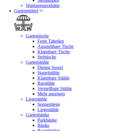
Stehlampen
Wartungsprodukte
Gartenmöbel
Gartentische
Feste Tabellen
Ausziehbare Tische
Klappbare Tische
Stehtische
Gartenstühle
Dining Sessel
Stapelstühle
Klappbare Stühle
Barstühle
Verstellbare Stühle
Mehr anzeigen
Liegestühle
Sonnenliege
Liegestühle
Gartenbänke
Parkbänke
Bänke
Baumbänke