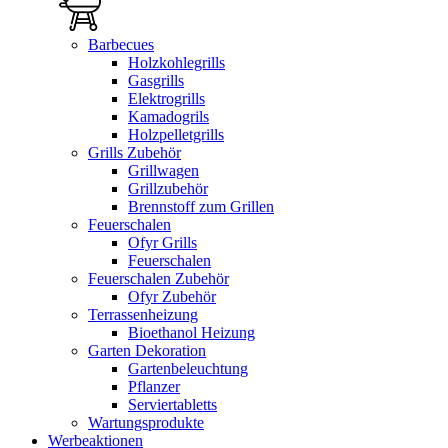
Barbecues
Holzkohlegrills
Gasgrills
Elektrogrills
Kamadogrils
Holzpelletgrills
Grills Zubehör
Grillwagen
Grillzubehör
Brennstoff zum Grillen
Feuerschalen
Ofyr Grills
Feuerschalen
Feuerschalen Zubehör
Ofyr Zubehör
Terrassenheizung
Bioethanol Heizung
Garten Dekoration
Gartenbeleuchtung
Pflanzer
Serviertabletts
Wartungsprodukte
Werbeaktionen