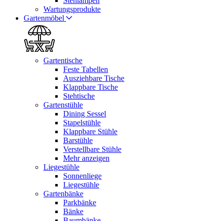
Stehlampen
Wartungsprodukte
Gartenmöbel
Gartentische
Feste Tabellen
Ausziehbare Tische
Klappbare Tische
Stehtische
Gartenstühle
Dining Sessel
Stapelstühle
Klappbare Stühle
Barstühle
Verstellbare Stühle
Mehr anzeigen
Liegestühle
Sonnenliege
Liegestühle
Gartenbänke
Parkbänke
Bänke
Baumbänke