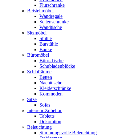
Flurschränke
Beistellmöbel
Wandregale
Seitenschränke
Wandtische
Sitzmöbel
Stühle
Barstühle
Bänke
Büromöbel
Büro-Tische
Schubladenblöcke
Schlafräume
Betten
Nachttische
Kleiderschränke
Kommoden
Sitze
Sofas
Interieur-Zubehör
Tabletts
Dekoration
Beleuchtung
Stimmungsvolle Beleuchtung