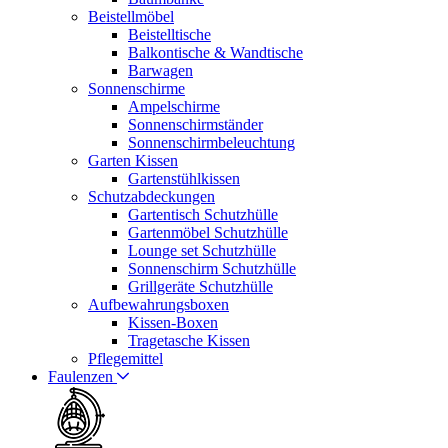
Beistellmöbel
Beistelltische
Balkontische & Wandtische
Barwagen
Sonnenschirme
Ampelschirme
Sonnenschirmständer
Sonnenschirmbeleuchtung
Garten Kissen
Gartenstühlkissen
Schutzabdeckungen
Gartentisch Schutzhülle
Gartenmöbel Schutzhülle
Lounge set Schutzhülle
Sonnenschirm Schutzhülle
Grillgeräte Schutzhülle
Aufbewahrungsboxen
Kissen-Boxen
Tragetasche Kissen
Pflegemittel
Faulenzen