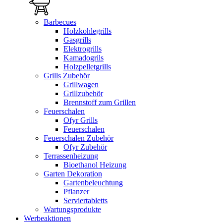
Barbecues
Holzkohlegrills
Gasgrills
Elektrogrills
Kamadogrils
Holzpelletgrills
Grills Zubehör
Grillwagen
Grillzubehör
Brennstoff zum Grillen
Feuerschalen
Ofyr Grills
Feuerschalen
Feuerschalen Zubehör
Ofyr Zubehör
Terrassenheizung
Bioethanol Heizung
Garten Dekoration
Gartenbeleuchtung
Pflanzer
Serviertabletts
Wartungsprodukte
Werbeaktionen