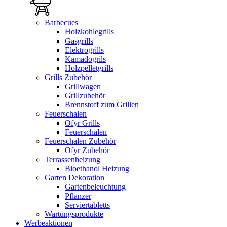
Barbecues
Holzkohlegrills
Gasgrills
Elektrogrills
Kamadogrils
Holzpelletgrills
Grills Zubehör
Grillwagen
Grillzubehör
Brennstoff zum Grillen
Feuerschalen
Ofyr Grills
Feuerschalen
Feuerschalen Zubehör
Ofyr Zubehör
Terrassenheizung
Bioethanol Heizung
Garten Dekoration
Gartenbeleuchtung
Pflanzer
Serviertabletts
Wartungsprodukte
Werbeaktionen