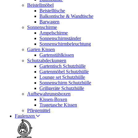
Beistellmöbel
Beistelltische
Balkontische & Wandtische
Barwagen
Sonnenschirme
Ampelschirme
Sonnenschirmständer
Sonnenschirmbeleuchtung
Garten Kissen
Gartenstühlkissen
Schutzabdeckungen
Gartentisch Schutzhülle
Gartenmöbel Schutzhülle
Lounge set Schutzhülle
Sonnenschirm Schutzhülle
Grillgeräte Schutzhülle
Aufbewahrungsboxen
Kissen-Boxen
Tragetasche Kissen
Pflegemittel
Faulenzen