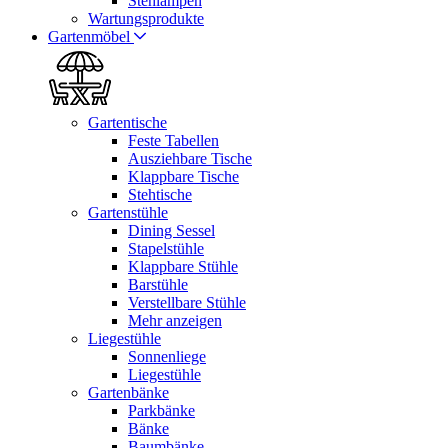
Stehlampen
Wartungsprodukte
Gartenmöbel
Gartentische
Feste Tabellen
Ausziehbare Tische
Klappbare Tische
Stehtische
Gartenstühle
Dining Sessel
Stapelstühle
Klappbare Stühle
Barstühle
Verstellbare Stühle
Mehr anzeigen
Liegestühle
Sonnenliege
Liegestühle
Gartenbänke
Parkbänke
Bänke
Baumbänke