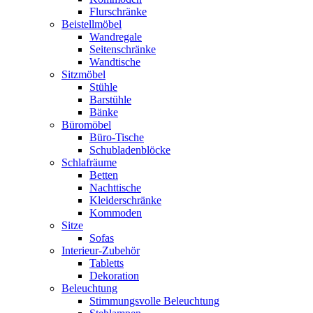
Flurschränke
Beistellmöbel
Wandregale
Seitenschränke
Wandtische
Sitzmöbel
Stühle
Barstühle
Bänke
Büromöbel
Büro-Tische
Schubladenblöcke
Schlafräume
Betten
Nachttische
Kleiderschränke
Kommoden
Sitze
Sofas
Interieur-Zubehör
Tabletts
Dekoration
Beleuchtung
Stimmungsvolle Beleuchtung