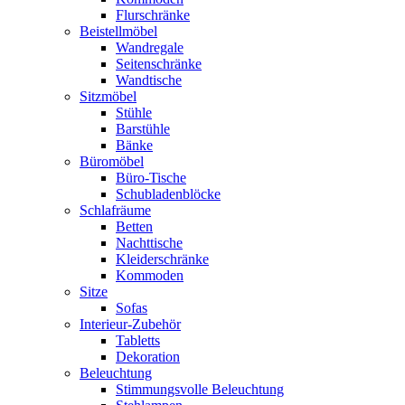
Flurschränke
Beistellmöbel
Wandregale
Seitenschränke
Wandtische
Sitzmöbel
Stühle
Barstühle
Bänke
Büromöbel
Büro-Tische
Schubladenblöcke
Schlafräume
Betten
Nachttische
Kleiderschränke
Kommoden
Sitze
Sofas
Interieur-Zubehör
Tabletts
Dekoration
Beleuchtung
Stimmungsvolle Beleuchtung