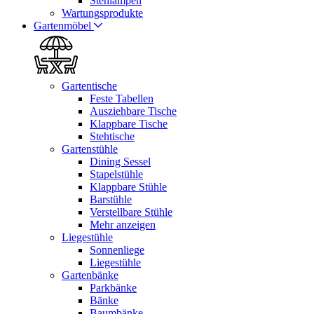
Stehlampen
Wartungsprodukte
Gartenmöbel
Gartentische
Feste Tabellen
Ausziehbare Tische
Klappbare Tische
Stehtische
Gartenstühle
Dining Sessel
Stapelstühle
Klappbare Stühle
Barstühle
Verstellbare Stühle
Mehr anzeigen
Liegestühle
Sonnenliege
Liegestühle
Gartenbänke
Parkbänke
Bänke
Baumbänke