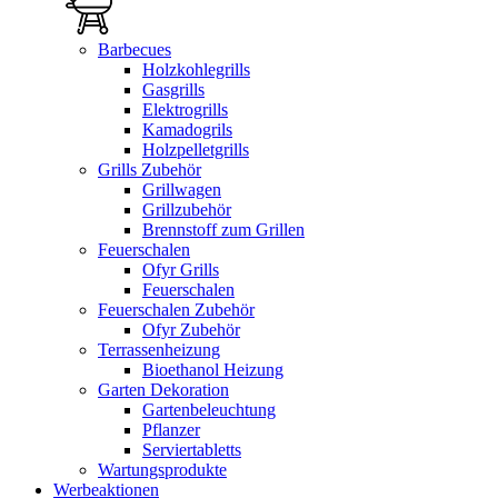
Barbecues
Holzkohlegrills
Gasgrills
Elektrogrills
Kamadogrils
Holzpelletgrills
Grills Zubehör
Grillwagen
Grillzubehör
Brennstoff zum Grillen
Feuerschalen
Ofyr Grills
Feuerschalen
Feuerschalen Zubehör
Ofyr Zubehör
Terrassenheizung
Bioethanol Heizung
Garten Dekoration
Gartenbeleuchtung
Pflanzer
Serviertabletts
Wartungsprodukte
Werbeaktionen