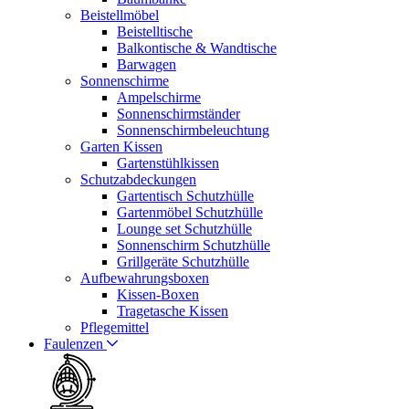
Beistellmöbel
Beistelltische
Balkontische & Wandtische
Barwagen
Sonnenschirme
Ampelschirme
Sonnenschirmständer
Sonnenschirmbeleuchtung
Garten Kissen
Gartenstühlkissen
Schutzabdeckungen
Gartentisch Schutzhülle
Gartenmöbel Schutzhülle
Lounge set Schutzhülle
Sonnenschirm Schutzhülle
Grillgeräte Schutzhülle
Aufbewahrungsboxen
Kissen-Boxen
Tragetasche Kissen
Pflegemittel
Faulenzen