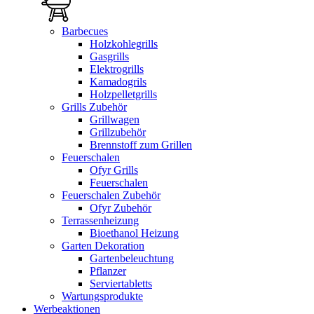
Barbecues
Holzkohlegrills
Gasgrills
Elektrogrills
Kamadogrils
Holzpelletgrills
Grills Zubehör
Grillwagen
Grillzubehör
Brennstoff zum Grillen
Feuerschalen
Ofyr Grills
Feuerschalen
Feuerschalen Zubehör
Ofyr Zubehör
Terrassenheizung
Bioethanol Heizung
Garten Dekoration
Gartenbeleuchtung
Pflanzer
Serviertabletts
Wartungsprodukte
Werbeaktionen