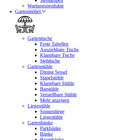
Stehlampen
Wartungsprodukte
Gartenmöbel
Gartentische
Feste Tabellen
Ausziehbare Tische
Klappbare Tische
Stehtische
Gartenstühle
Dining Sessel
Stapelstühle
Klappbare Stühle
Barstühle
Verstellbare Stühle
Mehr anzeigen
Liegestühle
Sonnenliege
Liegestühle
Gartenbänke
Parkbänke
Bänke
Baumbänke