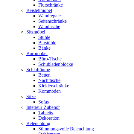
Flurschränke
Beistellmöbel
Wandregale
Seitenschränke
Wandtische
Sitzmöbel
Stühle
Barstühle
Bänke
Büromöbel
Büro-Tische
Schubladenblöcke
Schlafräume
Betten
Nachttische
Kleiderschränke
Kommoden
Sitze
Sofas
Interieur-Zubehör
Tabletts
Dekoration
Beleuchtung
Stimmungsvolle Beleuchtung