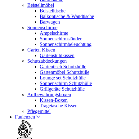
Beistellmöbel
Beistelltische
Balkontische & Wandtische
Barwagen
Sonnenschirme
Ampelschirme
Sonnenschirmständer
Sonnenschirmbeleuchtung
Garten Kissen
Gartenstühlkissen
Schutzabdeckungen
Gartentisch Schutzhülle
Gartenmöbel Schutzhülle
Lounge set Schutzhülle
Sonnenschirm Schutzhülle
Grillgeräte Schutzhülle
Aufbewahrungsboxen
Kissen-Boxen
Tragetasche Kissen
Pflegemittel
Faulenzen